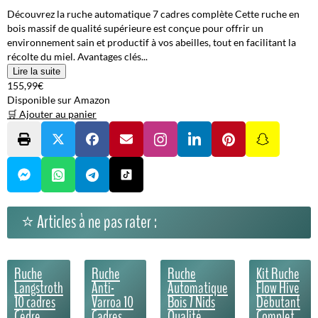
Découvrez la ruche automatique 7 cadres complète Cette ruche en
bois massif de qualité supérieure est conçue pour offrir un
environnement sain et productif à vos abeilles, tout en facilitant la
récolte du miel. Avantages clés...
Lire la suite
155,99€
Disponible sur Amazon
🛒 Ajouter au panier
⭐ Articles à ne pas rater :
Ruche
Ruche
Ruche
Kit Ruche
Langstroth
Anti-
Automatique
Flow Hive
10 cadres
Varroa 10
Bois 7 Nids
Débutant
Cèdre
Cadres
Qualité
Complet