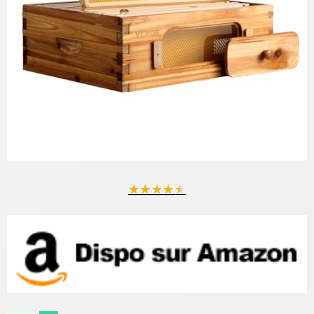
★
★
★
★
★