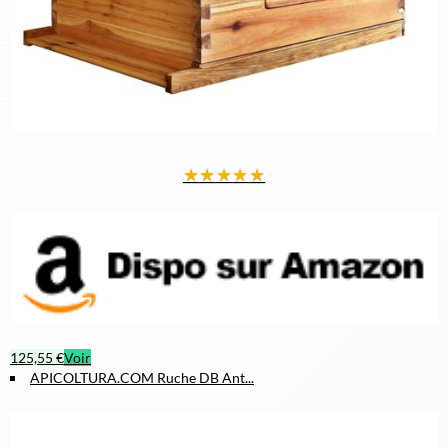
★
★
★
★
★
125,55 €
Voir
APICOLTURA.COM Ruche DB Ant...