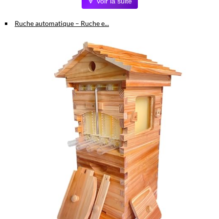
🔽 Voir la suite
pour une colonie en pleine croissance.
Matériaux durables :
Construction robuste en sapin de Chine,
Ruche automatique – Ruche e...
résistante aux intempéries et bien isolée.
Récolte simplifiée :
Système d'écoulement automatique avec
robinet intégré pour un miel pur sans centrifugeuse ni effort.
Idéal pour débutants :
Kit complet prêt à l'emploi avec cadres,
tubes et clé de récolte (abeilles non incluses).
Pourquoi choisir cette ruche ?
Grâce à sa conception pratique et son système innovant, cette ruche
vous permet de vous lancer facilement dans l'apiculture tout en
assurant le bien-être de vos abeilles. Obtenez du miel de qualité
directement dans vos pots, sans manipulations complexes.
Caractéristiques principales
Dimensions adaptées à une ruche de jardin ou cour
Matériau : bois massif sapin de Chine
Nombre de cadres : 7 (miel et couvain)
Système d'écoulement automatique avec robinet à miel