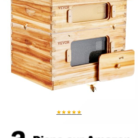
★
★
★
★
★