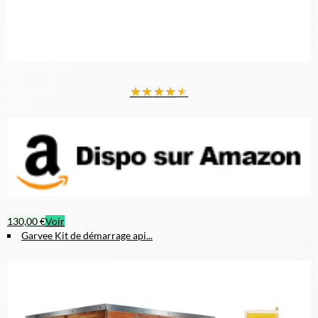
★
★
★
★
★
130,00 €
Voir
Garvee Kit de démarrage api...