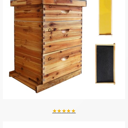
★
★
★
★
★