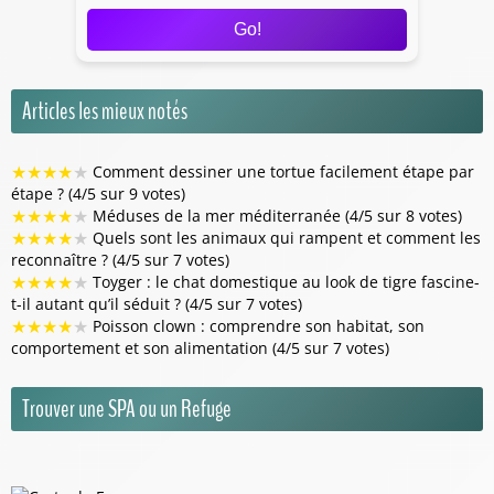
Go!
Articles les mieux notés
★
★
★
★
★
Comment dessiner une tortue facilement étape par
étape ? (4/5 sur 9 votes)
★
★
★
★
★
Méduses de la mer méditerranée (4/5 sur 8 votes)
★
★
★
★
★
Quels sont les animaux qui rampent et comment les
reconnaître ? (4/5 sur 7 votes)
★
★
★
★
★
Toyger : le chat domestique au look de tigre fascine-
t-il autant qu’il séduit ? (4/5 sur 7 votes)
★
★
★
★
★
Poisson clown : comprendre son habitat, son
comportement et son alimentation (4/5 sur 7 votes)
Trouver une SPA ou un Refuge