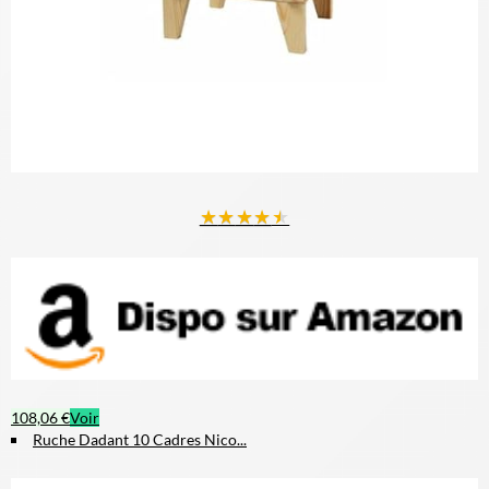
★
★
★
★
★
108,06 €
Voir
Ruche Dadant 10 Cadres Nico...