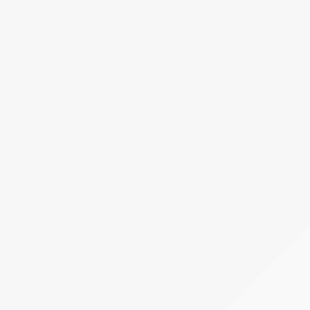
Actus
Assurance Animaux
Chats
Chevaux
Chiens
Dossiers
Insectes
Hôtel à Insectes
Lapins
Oiseaux
Poissons
Reptiles
Serpents
Tortues
Rongeurs