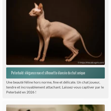
Peterbald : élégance nue et silhouette élancée du chat unique
Une beauté féline hors norme, fine et délicate. Un chat joueur,
tendre et incroyablement attachant. Laissez-vous captiver par le
Peterbald en 2026 !