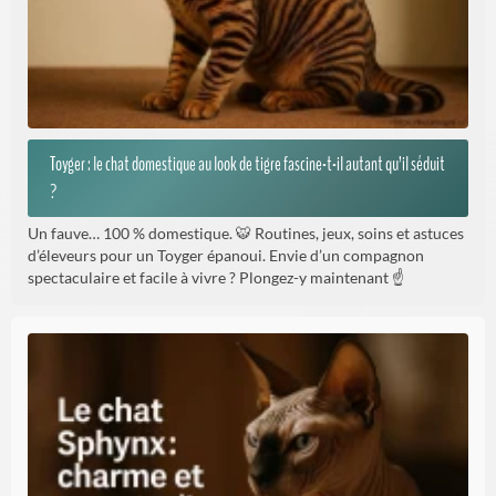
Toyger : le chat domestique au look de tigre fascine-t-il autant qu’il séduit
?
Un fauve… 100 % domestique. 🐯 Routines, jeux, soins et astuces
d’éleveurs pour un Toyger épanoui. Envie d’un compagnon
spectaculaire et facile à vivre ? Plongez-y maintenant ☝️