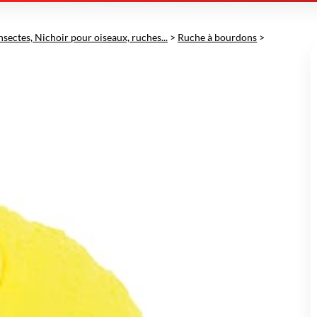
nsectes, Nichoir pour oiseaux, ruches...
>
Ruche à bourdons
>