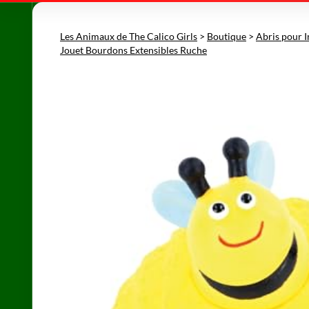
Les Animaux de The Calico Girls
>
Boutique
>
Abris pour I
Jouet Bourdons Extensibles Ruche