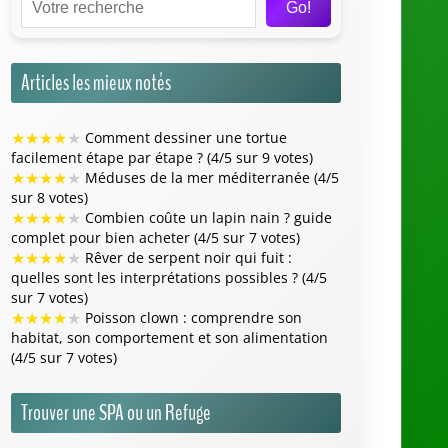
Go!
Articles les mieux notés
★
★
★
★
★
Comment dessiner une tortue
facilement étape par étape ? (4/5 sur 9 votes)
★
★
★
★
★
Méduses de la mer méditerranée (4/5
sur 8 votes)
★
★
★
★
★
Combien coûte un lapin nain ? guide
complet pour bien acheter (4/5 sur 7 votes)
★
★
★
★
★
Rêver de serpent noir qui fuit :
quelles sont les interprétations possibles ? (4/5
sur 7 votes)
★
★
★
★
★
Poisson clown : comprendre son
habitat, son comportement et son alimentation
(4/5 sur 7 votes)
Trouver une SPA ou un Refuge