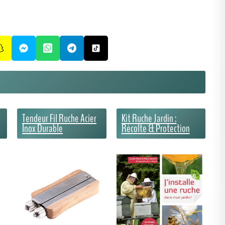
Tendeur Fil Ruche Acier
Kit Ruche Jardin :
Inox Durable
Récolte & Protection