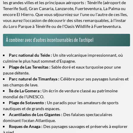
les grandes villes et les principaux aéroports : Ténérife (aéroport de
Tenerife Sud), Gran Canaria, Lanzarote, Fuerteventura, La Palma ou
encore El Hierro. Que vous séjourniez sur l'une ou l'autre de ces îles,
vous aurez l'occasion de découvrir des sites remarquables, à l'instar
du Loro Parque à Ténérife ou de l'Oasis Wildlife à Fuerteventura.
À combiner avec d'autres incontournables de l'archipel
Parc national du Teide :
Un site volcanique impressionnant, où
culmine le plus haut sommet d'Espagne.
Plage de Las Teresitas :
Sable doré et eaux turquoise pour une
pause détente.
Parc naturel de Timanfaya :
Célèbre pour ses paysages lunaires et
ses champs de lave.
Île de La Gomera :
Un écrin de verdure classé au patrimoine
mondial de l'UNESCO.
Plage de Sotavento :
Un paradis pour les amateurs de sports
nautiques et de grands espaces.
Acantilados de Los Gigantes :
Des falaises spectaculaires
dominant l'océan Atlantique.
Roques de Anaga :
Des paysages sauvages et préservés à explorer
à pied.