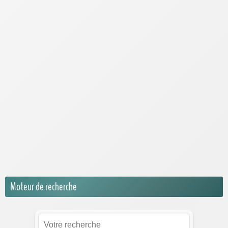
Chiens
Dossiers
Insectes
Hôtel à Insectes
Lapins
Oiseaux
Poissons
Reptiles
Serpents
Tortues
Rongeurs
Moteur de recherche