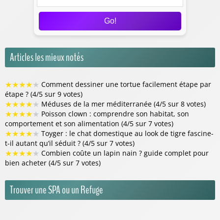
Go!
Articles les mieux notés
★
★
★
★
★
Comment dessiner une tortue facilement étape par
étape ? (4/5 sur 9 votes)
★
★
★
★
★
Méduses de la mer méditerranée (4/5 sur 8 votes)
★
★
★
★
★
Poisson clown : comprendre son habitat, son
comportement et son alimentation (4/5 sur 7 votes)
★
★
★
★
★
Toyger : le chat domestique au look de tigre fascine-
t-il autant qu’il séduit ? (4/5 sur 7 votes)
★
★
★
★
★
Combien coûte un lapin nain ? guide complet pour
bien acheter (4/5 sur 7 votes)
Trouver une SPA ou un Refuge