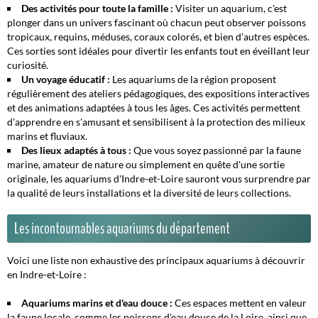
Des activités pour toute la famille :
Visiter un aquarium, c'est
plonger dans un univers fascinant où chacun peut observer poissons
tropicaux, requins, méduses, coraux colorés, et bien d'autres espèces.
Ces sorties sont idéales pour divertir les enfants tout en éveillant leur
curiosité.
Un voyage éducatif :
Les aquariums de la région proposent
régulièrement des ateliers pédagogiques, des expositions interactives
et des animations adaptées à tous les âges. Ces activités permettent
d'apprendre en s'amusant et sensibilisent à la protection des milieux
marins et fluviaux.
Des lieux adaptés à tous :
Que vous soyez passionné par la faune
marine, amateur de nature ou simplement en quête d'une sortie
originale, les aquariums d'Indre-et-Loire sauront vous surprendre par
la qualité de leurs installations et la diversité de leurs collections.
Les incontournables aquariums du département
Voici une liste non exhaustive des principaux aquariums à découvrir
en Indre-et-Loire :
Aquariums marins et d'eau douce :
Ces espaces mettent en valeur
la faune locale, comme les poissons d'eau douce de la Loire, ainsi que