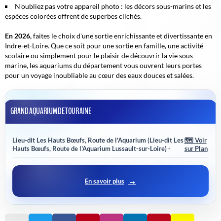
N'oubliez pas votre appareil photo : les décors sous-marins et les
espèces colorées offrent de superbes clichés.
En 2026,
faites le choix d'une sortie enrichissante et divertissante en
Indre-et-Loire. Que ce soit pour une sortie en famille, une activité
scolaire ou simplement pour le plaisir de découvrir la vie sous-
marine, les aquariums du département vous ouvrent leurs portes
pour un voyage inoubliable au cœur des eaux douces et salées.
GRAND AQUARIUM DE TOURAINE
Lieu-dit Les Hauts Bœufs, Route de l'Aquarium (Lieu-dit Les
🗺️ Voir
Hauts Bœufs, Route de l'Aquarium Lussault-sur-Loire) -
sur Plan
En savoir plus