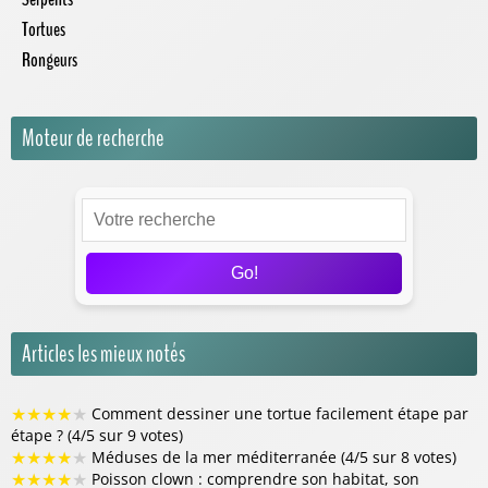
Tortues
Rongeurs
Moteur de recherche
Go!
Articles les mieux notés
★
★
★
★
★
Comment dessiner une tortue facilement étape par
étape ? (4/5 sur 9 votes)
★
★
★
★
★
Méduses de la mer méditerranée (4/5 sur 8 votes)
★
★
★
★
★
Poisson clown : comprendre son habitat, son