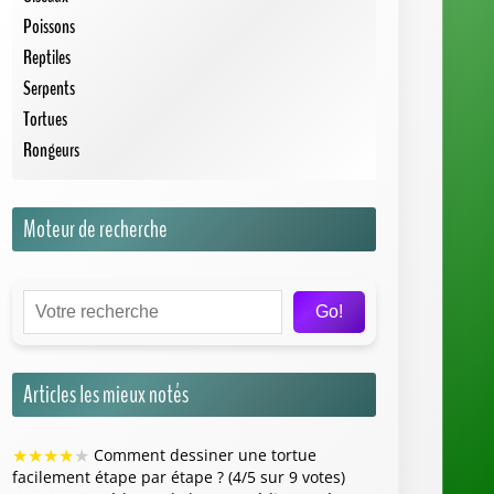
facilement étape par étape ? (4/5 sur 9 votes)
★
★
★
★
★
Méduses de la mer méditerranée (4/5
sur 8 votes)
★
★
★
★
★
Combien coûte un lapin nain ? guide
complet pour bien acheter (4/5 sur 7 votes)
★
★
★
★
★
Rêver de serpent noir qui fuit :
quelles sont les interprétations possibles ? (4/5
sur 7 votes)
★
★
★
★
★
Poisson clown : comprendre son
habitat, son comportement et son alimentation
(4/5 sur 7 votes)
Carte de France