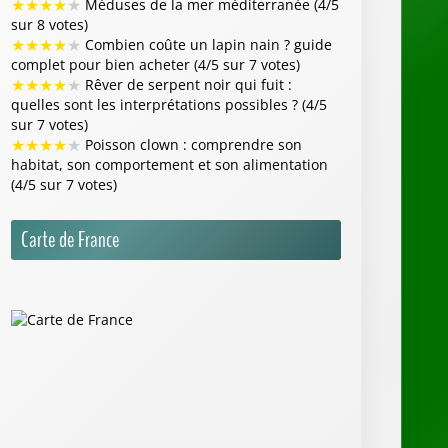
Annuaire Animalier
Aquarium
Parcs Animaliers
Refuges SPA
Zoo
Flash Info
La promenade tourne au cauchemar, un homme
et son animal auraient été attaqués par deux
chiens non tenus en laisse, sans aucune
réaction ni excuse de leur maîtresse -
ladepeche.fr