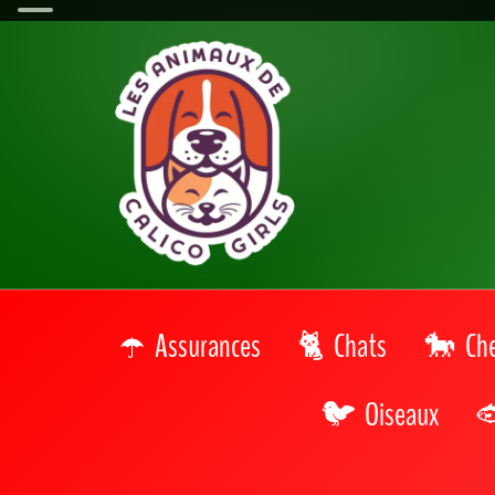
Accueil
>
Refuges SPA
>
Grand Est
>
Aube
Tous les refuges SPA 