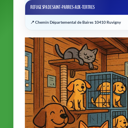
Bienvenue sur la page dédiée aux refuges SPA 
Vous souhaitez adopter, soutenir ou simplement en savoir 
toutes les informations essentielles pour localiser, contac
adoption responsable
ou un
bénévolat
, vous trouverez ici 
Les différentes façons d'agir