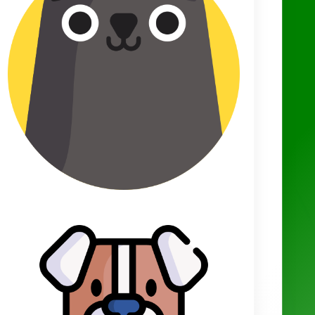
Partager sur Facebook
Derniers articles
Nombre de bébés par portée chez le hamster : à quoi s’attendre
?
Comment construire un hôtel à insectes efficace et adapté à