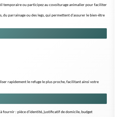
 fournir : pièce d'identité, justificatif de domicile, budget
r votre temps d'attente et optimiser votre expérience.
pouvez consacrer à un animal : un bon « matching » est essentiel
 et l'adoptant tout au long du processus. Elles assurent les soins
 et prodiguent des conseils personnalisés après l'adoption. Vous
ents et un suivi adapté.
usieurs associations partenaires, collectifs indépendants et
offre locale et participent activement à la protection animale.
de garantir des informations fiables et actualisées.
candidature et d'activer les alertes sur les sites des refuges. Cela