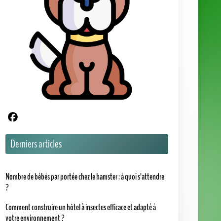
votre environnement ?
Quels rongeurs mangent des pommes de terre ?
Nos catégories
1001 Animaux
Actus
Assurance Animaux
Chats
Chevaux
Chiens
Dossiers
Insectes
Hôtel à Insectes
Lapins