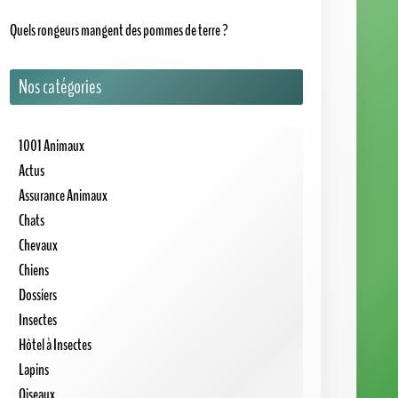
Oiseaux
Poissons
Reptiles
Serpents
Tortues
Rongeurs
Moteur de recherche
Go!
Articles les mieux notés
★
★
★
★
★
Comment dessiner une tortue