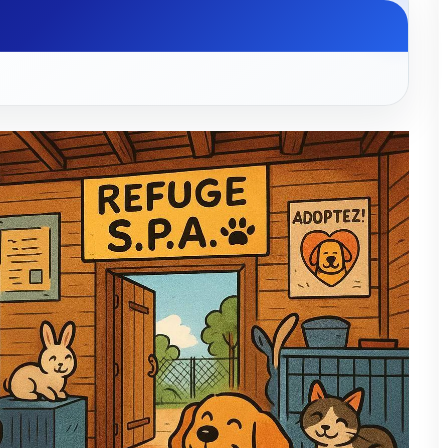
et associations dans l'Aube (10)
plus sur les refuges SPA du département ?
Cette page vous offre
ter et accompagner les refuges de l'Aube. Que vous envisagiez une
un guide complet et clair.