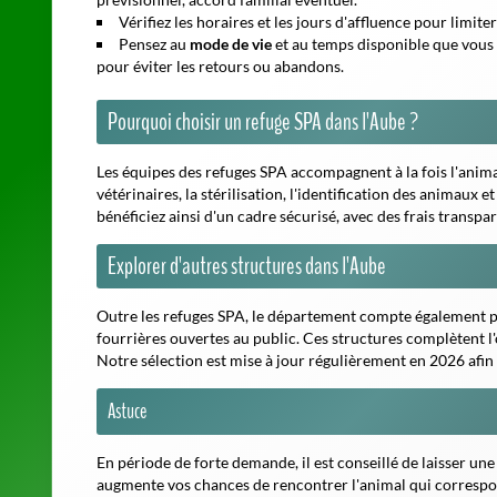
augmente vos chances de rencontrer l'animal qui correspond
Adopter ou soutenir un refuge, c'est agir concrètement pou
respectueuse de ses compagnons à quatre pattes. N'hésitez 
informations autour de vous.