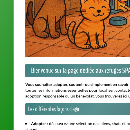
Adopter
: découvrez une sélection de chiens, chats et
aimant.
Agir
: devenez bénévole, proposez votre maison d'accuei
les déplacements des animaux.
Soutenir
: chaque geste compte, que ce soit par des dons
des animaux hébergés.
Informations pratiques sur les refuges
Les fiches détaillées des refuges comprennent :
Adresse complète et moyens d'accès
Horaires d'ouverture et jours de visite
Conditions spécifiques d'adoption
Liens vers les sites officiels et pages de contact
Une carte interactive et des filtres vous permettent de local
démarche.
Conseils utiles avant votre visite