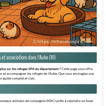
 nouveaux animaux de compagnie (NAC) prêts à rejoindre un foyer
l temporaire ou participez au covoiturage animalier pour faciliter
, du parrainage ou des legs, qui permettent d'assurer le bien-être
iser rapidement le refuge le plus proche, facilitant ainsi votre