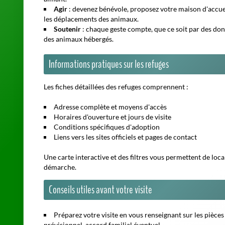
Préparez votre visite en vous renseignant sur les pièces à
prévisionnel, accord familial éventuel.
Vérifiez les
horaires
et les jours d'affluence pour limite
Pensez au
mode de vie
et au
temps disponible
que vous 
pour éviter les retours ou abandons.
Pourquoi choisir un refuge SPA dans l'Aube ?
Les équipes des refuges SPA accompagnent à la fois l'animal
vétérinaires, la stérilisation, l'identification des animaux
bénéficiez ainsi d'un cadre sécurisé, avec des frais transpar
Explorer d'autres structures dans l'Aube
Outre les refuges SPA, le département compte également pl
fourrières ouvertes au public. Ces structures complètent l'
Notre sélection est mise à jour régulièrement en 2026 afin 
Astuce
En période de forte demande, il est conseillé de laisser une 