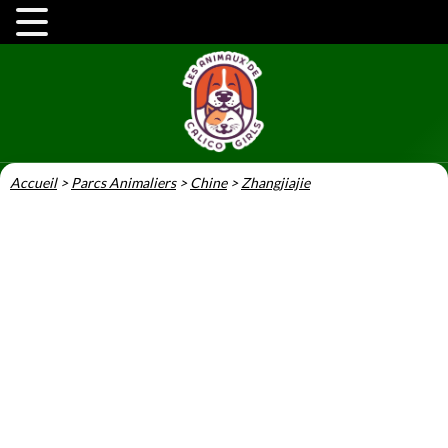
Accueil
>
Parcs Animaliers
>
Chine
>
Zhangjiajie