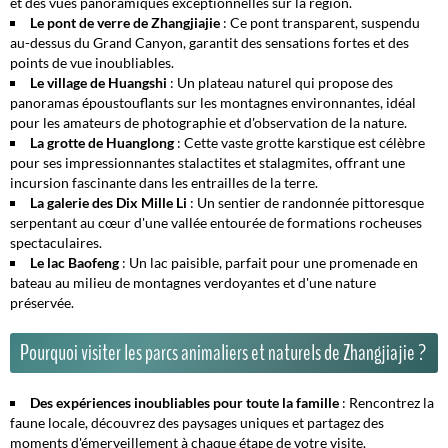
et des vues panoramiques exceptionnelles sur la région.
Le pont de verre de Zhangjiajie
: Ce pont transparent, suspendu
au-dessus du Grand Canyon, garantit des sensations fortes et des
points de vue inoubliables.
Le village de Huangshi
: Un plateau naturel qui propose des
panoramas époustouflants sur les montagnes environnantes, idéal
pour les amateurs de photographie et d'observation de la nature.
La grotte de Huanglong
: Cette vaste grotte karstique est célèbre
pour ses impressionnantes stalactites et stalagmites, offrant une
incursion fascinante dans les entrailles de la terre.
La galerie des Dix Mille Li
: Un sentier de randonnée pittoresque
serpentant au cœur d'une vallée entourée de formations rocheuses
spectaculaires.
Le lac Baofeng
: Un lac paisible, parfait pour une promenade en
bateau au milieu de montagnes verdoyantes et d'une nature
préservée.
Pourquoi visiter les parcs animaliers et naturels de Zhangjiajie ?
Des expériences inoubliables pour toute la famille
: Rencontrez la
faune locale, découvrez des paysages uniques et partagez des
moments d'émerveillement à chaque étape de votre visite.