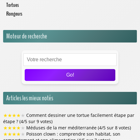
Tortues
Rongeurs
Moteur de recherche
Go!
Articles les mieux notés
★
★
★
★
★
Comment dessiner une tortue facilement étape par
étape ? (4/5 sur 9 votes)
★
★
★
★
★
Méduses de la mer méditerranée (4/5 sur 8 votes)
★
★
★
★
★
Poisson clown : comprendre son habitat, son