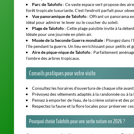
Parc de Talofofo
: Ce vaste espace vert propose des aire
forêt tropicale luxuriante. C'est l'endroit parfait pour obse
Vue panoramique de Talofofo
: Offrant un panorama exc
idéal pour admirer le lever ou le coucher du soleil.
Plage de Talofofo
: Cette plage paisible invite à la déte
Idéale pour une journée en plein air.
Musée de la Seconde Guerre mondiale
: Plongez dans l'
l'île pendant la guerre. Un lieu enrichissant pour petits et 
Aire de pique-nique de Talofofo
: Parfaitement aménagée
l'ombre des arbres tropicaux.
Conseils pratiques pour votre visite
Consultez les horaires d'ouverture de chaque site avant
Prévoyez des vêtements adaptés à la randonnée ou à la b
Pensez à emporter de l'eau, de la crème solaire et des pr
Respectez la faune et la flore locales pour préserver ce
Pourquoi choisir Talofofo pour une sortie nature en 2026 ?