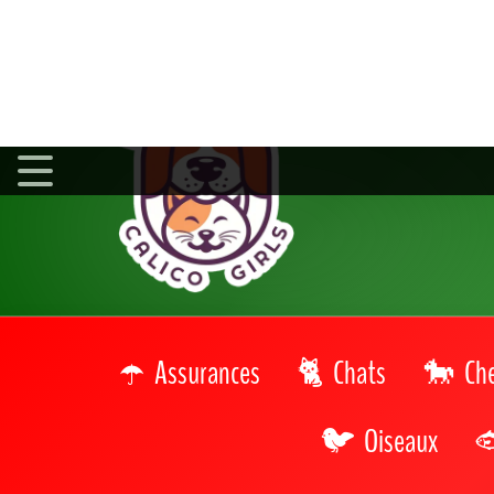
Assurances
Chats
Ch
Oiseaux