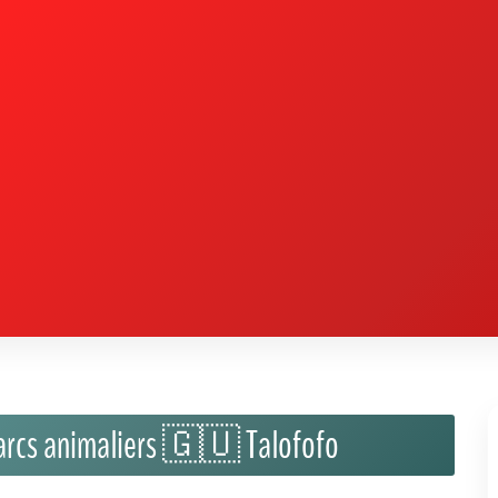
parcs animaliers 🇬🇺 Talofofo