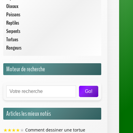
Oiseaux
Poissons
Reptiles
Serpents
Tortues
Rongeurs
Moteur de recherche
Go!
Articles les mieux notés
★
★
★
★
★
Comment dessiner une tortue