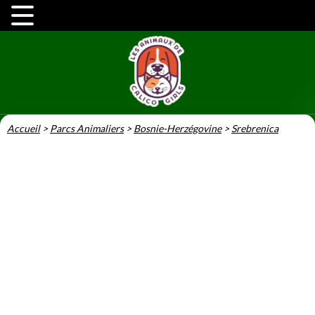
Accueil
>
Parcs Animaliers
>
Bosnie-Herzégovine
>
Srebrenica