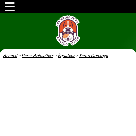
Accueil
>
Parcs Animaliers
>
Équateur
>
Santo Domingo