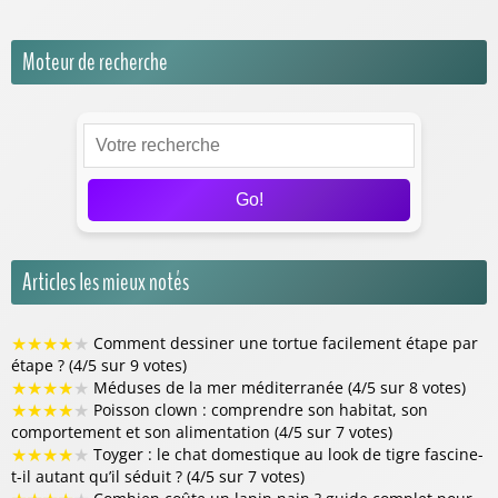
Moteur de recherche
Go!
Articles les mieux notés
★
★
★
★
★
Comment dessiner une tortue facilement étape par
étape ? (4/5 sur 9 votes)
★
★
★
★
★
Méduses de la mer méditerranée (4/5 sur 8 votes)
★
★
★
★
★
Poisson clown : comprendre son habitat, son
comportement et son alimentation (4/5 sur 7 votes)
★
★
★
★
★
Toyger : le chat domestique au look de tigre fascine-
t-il autant qu’il séduit ? (4/5 sur 7 votes)