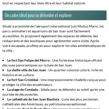
tout en respectant leur bien-être et leur habitat naturel.
Un cadre idéal pour se détendre et explorer
Situés à proximité de l'aéroport international Luis Muñoz Marín, les
parcs animaliers et aquariums de San Juan sont facilement
accessibles. Ils proposent également des espaces de détente, des
restaurants et des boutiques pour agrémenter votre visite. Après
votre escapade, profitez-en pour explorer les sites emblématiques de
la ville :
Le fort San Felipe del Morro
: Une forteresse historique offrant
des vues panoramiques sur la baie de San Juan.
La vieille ville de San Juan
: Un quartier colonial coloré, riche en
histoire et en culture.
Le fort San Cristóbal
: Une impressionnante citadelle conçue pour
protéger la ville des envahisseurs.
La plage de Condado
: Idéale pour se détendre au soleil après une
journée de découvertes.
La cathédrale de San Juan Bautista
: L'une des plus anciennes
cathédrales des Amériques, au patrimoine exceptionnel.
Le musée d'art de Porto Rico
: Un espace incontournable pour