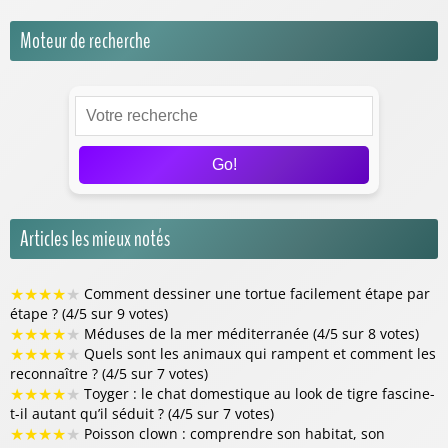
Moteur de recherche
Go!
Articles les mieux notés
★
★
★
★
★
Comment dessiner une tortue facilement étape par
étape ? (4/5 sur 9 votes)
★
★
★
★
★
Méduses de la mer méditerranée (4/5 sur 8 votes)
★
★
★
★
★
Quels sont les animaux qui rampent et comment les
reconnaître ? (4/5 sur 7 votes)
★
★
★
★
★
Toyger : le chat domestique au look de tigre fascine-
t-il autant qu’il séduit ? (4/5 sur 7 votes)
★
★
★
★
★
Poisson clown : comprendre son habitat, son