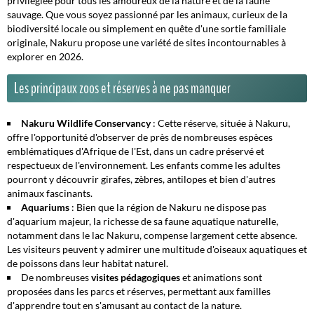
privilégiée pour tous les amoureux de la nature et de la faune
sauvage. Que vous soyez passionné par les animaux, curieux de la
biodiversité locale ou simplement en quête d'une sortie familiale
originale, Nakuru propose une variété de sites incontournables à
explorer en 2026.
Les principaux zoos et réserves à ne pas manquer
Nakuru Wildlife Conservancy
: Cette réserve, située à Nakuru,
offre l'opportunité d'observer de près de nombreuses espèces
emblématiques d'Afrique de l'Est, dans un cadre préservé et
respectueux de l'environnement. Les enfants comme les adultes
pourront y découvrir girafes, zèbres, antilopes et bien d'autres
animaux fascinants.
Aquariums
: Bien que la région de Nakuru ne dispose pas
d'aquarium majeur, la richesse de sa faune aquatique naturelle,
notamment dans le lac Nakuru, compense largement cette absence.
Les visiteurs peuvent y admirer une multitude d'oiseaux aquatiques et
de poissons dans leur habitat naturel.
De nombreuses
visites pédagogiques
et animations sont
proposées dans les parcs et réserves, permettant aux familles
d'apprendre tout en s'amusant au contact de la nature.