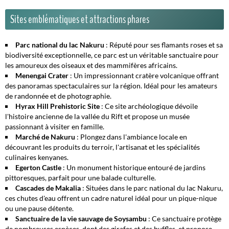
Sites emblématiques et attractions phares
Parc national du lac Nakuru
: Réputé pour ses flamants roses et sa
biodiversité exceptionnelle, ce parc est un véritable sanctuaire pour
les amoureux des oiseaux et des mammifères africains.
Menengai Crater
: Un impressionnant cratère volcanique offrant
des panoramas spectaculaires sur la région. Idéal pour les amateurs
de randonnée et de photographie.
Hyrax Hill Prehistoric Site
: Ce site archéologique dévoile
l'histoire ancienne de la vallée du Rift et propose un musée
passionnant à visiter en famille.
Marché de Nakuru
: Plongez dans l'ambiance locale en
découvrant les produits du terroir, l'artisanat et les spécialités
culinaires kenyanes.
Egerton Castle
: Un monument historique entouré de jardins
pittoresques, parfait pour une balade culturelle.
Cascades de Makalia
: Situées dans le parc national du lac Nakuru,
ces chutes d'eau offrent un cadre naturel idéal pour un pique-nique
ou une pause détente.
Sanctuaire de la vie sauvage de Soysambu
: Ce sanctuaire protège
de nombreuses espèces, dont des girafes et des buffles, et propose