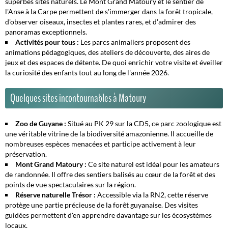
superbes sites naturels. Le
Mont Grand Matoury
et le
sentier de
l'Anse à la Carpe
permettent de s'immerger dans la forêt tropicale,
d'observer oiseaux, insectes et plantes rares, et d'admirer des
panoramas exceptionnels.
Activités pour tous :
Les parcs animaliers proposent des
animations pédagogiques, des ateliers de découverte, des aires de
jeux et des espaces de détente. De quoi enrichir votre visite et éveiller
la curiosité des enfants tout au long de l'année 2026.
Quelques sites incontournables à Matoury
Zoo de Guyane :
Situé au PK 29 sur la CD5, ce parc zoologique est
une véritable vitrine de la biodiversité amazonienne. Il accueille de
nombreuses espèces menacées et participe activement à leur
préservation.
Mont Grand Matoury :
Ce site naturel est idéal pour les amateurs
de randonnée. Il offre des sentiers balisés au cœur de la forêt et des
points de vue spectaculaires sur la région.
Réserve naturelle Trésor :
Accessible via la RN2, cette réserve
protège une partie précieuse de la forêt guyanaise. Des visites
guidées permettent d'en apprendre davantage sur les écosystèmes
locaux.