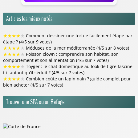
Articles les mieux notés
★
★
★
★
★
Comment dessiner une tortue facilement étape par
étape ? (4/5 sur 9 votes)
★
★
★
★
★
Méduses de la mer méditerranée (4/5 sur 8 votes)
★
★
★
★
★
Poisson clown : comprendre son habitat, son
comportement et son alimentation (4/5 sur 7 votes)
★
★
★
★
★
Toyger : le chat domestique au look de tigre fascine-
t-il autant qu’il séduit ? (4/5 sur 7 votes)
★
★
★
★
★
Combien coûte un lapin nain ? guide complet pour
bien acheter (4/5 sur 7 votes)
Trouver une SPA ou un Refuge