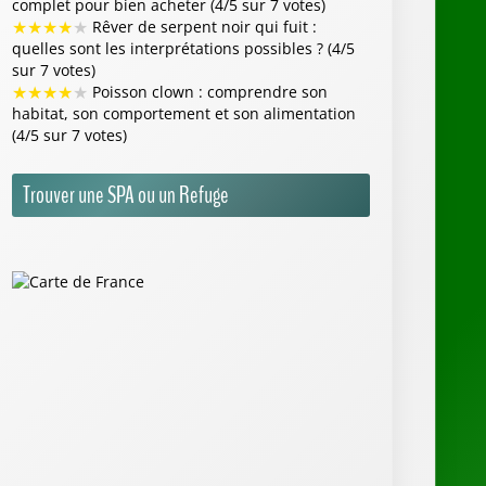
Annuaire Animalier
Aquarium
Parcs Animaliers
Refuges SPA
Zoo
Flash Info
«Animal Rescue Team», saison 3 (La Une) : des
pompiers passionnés par le sauvetage animalier
- Télépro
Liège : plus d’une trentaine de chats disparus,
les propriétaires très inquiets - RTBF