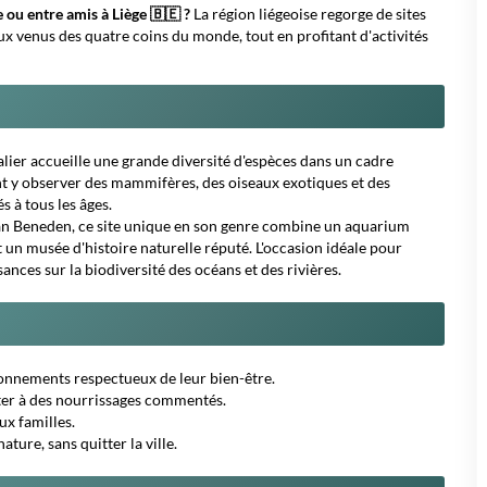
ter à des nourrissages commentés.
ux familles.
ature, sans quitter la ville.
t, 4460 Grâce-Hollogne), ce qui facilite l'arrivée des visiteurs
 consulter le site officiel de chaque établissement avant votre
outiques de souvenirs sur place.
nt une vue panoramique sur la ville.
ceptionnel.
 pas manquer pour les amateurs d'histoire et d'architecture.
oubliable.
l pour flâner et découvrir l'ambiance locale.
atifs, parfait pour compléter votre journée de découvertes.