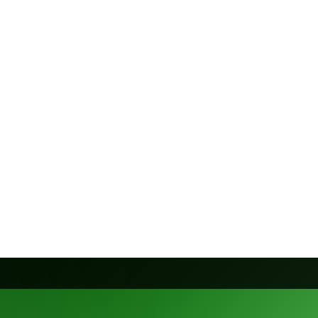
evaux
Chiens
Dinosaures
Ency
Poissons
Reptiles
Rongeurs