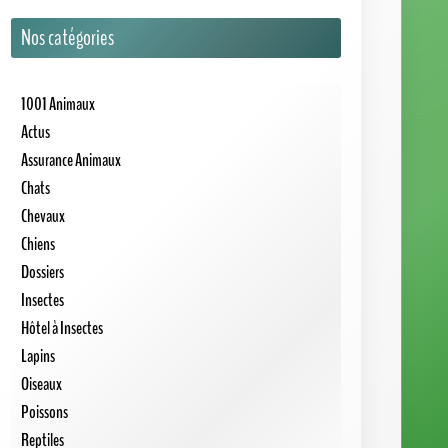
Oiseaux
Poissons
Reptiles
Serpents
Tortues
Rongeurs
Moteur de recherche
Go!
Articles les mieux notés
★
★
★
★
★
Comment dessiner une tortue