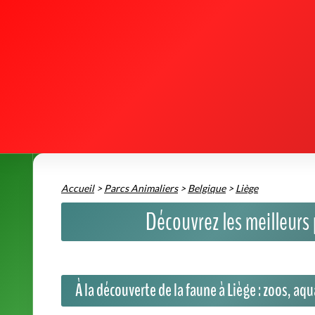
À la découverte de la faune à Liège : zoos, aq
Vous souhaitez vivre une expérience mémorable en famille 
fascinants où petits et grands pourront admirer des animau
ludiques et pédagogiques.
Les incontournables de la région liégeoise
Le Zoo de Liège
: Situé rue des Aubépines, ce parc anima
verdoyant, propice à l'émerveillement. Les visiteurs peuve
reptiles, tout en profitant de parcours pédagogiques adapté
L'Aquarium-Muséum de Liège
: Installé quai Édouard 
moderne présentant de nombreuses espèces aquatiques, et u
éveiller la curiosité des enfants et approfondir ses connais
Pourquoi visiter un parc animalier à Liège en 2026 ?
Pour
approcher des animaux fascinants
dans des envir