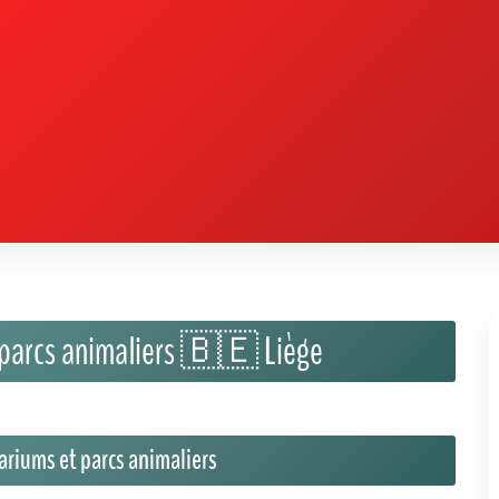
uariums et parcs animaliers
ou entre amis à Liège 🇧🇪 ?
La région liégeoise regorge de sites
x venus des quatre coins du monde, tout en profitant d'activités
lier accueille une grande diversité d'espèces dans un cadre
nt y observer des mammifères, des oiseaux exotiques et des
s à tous les âges.
Van Beneden, ce site unique en son genre combine un aquarium
n musée d'histoire naturelle réputé. L'occasion idéale pour
sances sur la biodiversité des océans et des rivières.
onnements respectueux de leur bien-être.