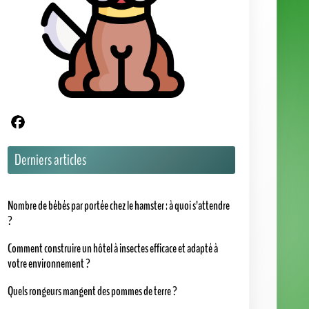
votre environnement ?
Quels rongeurs mangent des pommes de terre ?
Nos catégories
1001 Animaux
Actus
Assurance Animaux
Chats
Chevaux
Chiens
Dossiers
Insectes
Hôtel à Insectes
Lapins