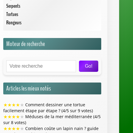
facilement étape par étape ? (4/5 sur 9 votes)
★
★
★
★
★
Méduses de la mer méditerranée (4/5
sur 8 votes)
★
★
★
★
★
Combien coûte un lapin nain ? guide
complet pour bien acheter (4/5 sur 7 votes)
★
★
★
★
★
Rêver de serpent noir qui fuit :
quelles sont les interprétations possibles ? (4/5
sur 7 votes)
★
★
★
★
★
Poisson clown : comprendre son
habitat, son comportement et son alimentation
(4/5 sur 7 votes)
Trouver une SPA ou un Refuge