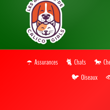
Accueil
>
Parcs Animaliers
>
Belgique
>
Liège
Découvrez les meilleurs