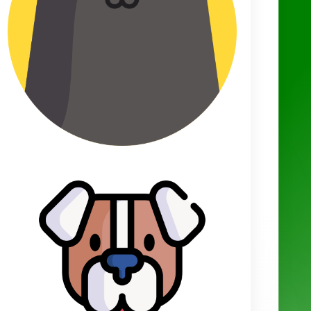
Partager sur Facebook
Derniers articles
Nombre de bébés par portée chez le hamster : à quoi s’attendre
?
Comment construire un hôtel à insectes efficace et adapté à