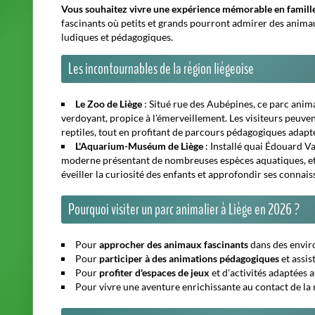
Pour
participer à des animations pédagogiques
et assis
Pour
profiter d'espaces de jeux
et d'activités adaptées a
Pour vivre une
aventure enrichissante
au contact de la n
Informations pratiques pour organiser votre visite
Accès facile depuis l'aéroport de Liège (Rue de l'aéropor
venus de toute la Belgique ou de l'étranger.
Horaires variables selon les saisons : il est conseillé de
venue.
Présence de parkings, de points de restauration et de b
Idées de sorties complémentaires à Liège
Montagne de Bueren
: Un escalier de 374 marches offra
La Boverie
: Un musée d'art et un parc dans un cadre ex
Cathédrale Saint-Paul de Liège
: Un joyau gothique à ne
Opéra Royal de Wallonie
: Pour une soirée culturelle in
Place Saint-Lambert
: Le cœur historique de Liège, idéa
Musée Curtius
: Un musée d'archéologie et d'arts décor