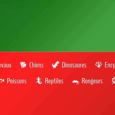
 parcs animaliers 🇧🇪 Liège