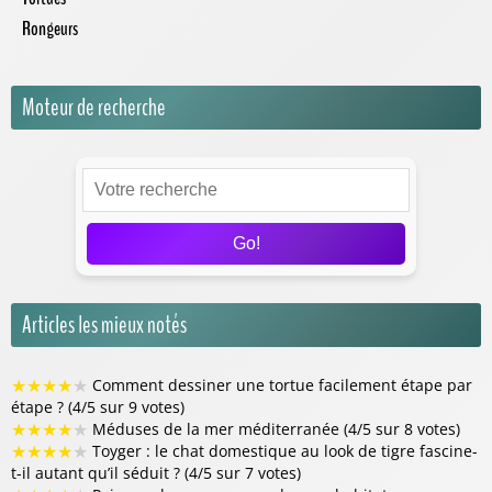
Rongeurs
Moteur de recherche
Go!
Articles les mieux notés
★
★
★
★
★
Comment dessiner une tortue facilement étape par
étape ? (4/5 sur 9 votes)
★
★
★
★
★
Méduses de la mer méditerranée (4/5 sur 8 votes)
★
★
★
★
★
Toyger : le chat domestique au look de tigre fascine-
t-il autant qu’il séduit ? (4/5 sur 7 votes)