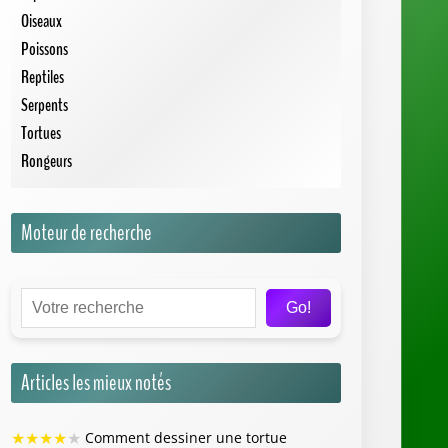
Oiseaux
Poissons
Reptiles
Serpents
Tortues
Rongeurs
Moteur de recherche
Go!
Articles les mieux notés
★
★
★
★
★
Comment dessiner une tortue