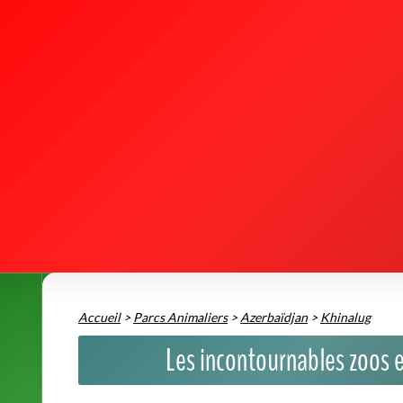
Accueil
>
Parcs Animaliers
>
Azerbaïdjan
>
Khinalug
Les incontournables zoos e