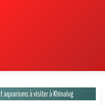
t aquariums à visiter à Khinalug