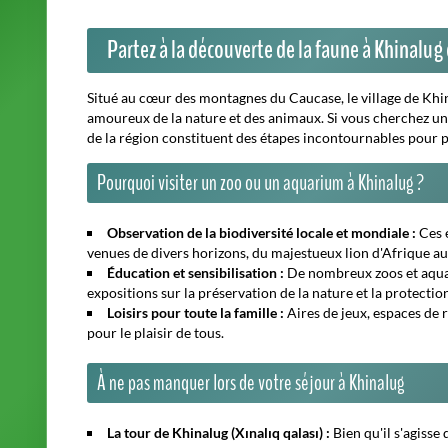
Partez à la découverte de la faune à Khinalug
Situé au cœur des montagnes du Caucase, le village de Khi
amoureux de la nature et des animaux. Si vous cherchez une 
de la région constituent des étapes incontournables pour pe
Pourquoi visiter un zoo ou un aquarium à Khinalug ?
Observation de la biodiversité locale et mondiale :
Ces 
venues de divers horizons, du majestueux lion d'Afrique aux
Éducation et sensibilisation :
De nombreux zoos et aquar
expositions sur la préservation de la nature et la protecti
Loisirs pour toute la famille :
Aires de jeux, espaces de r
pour le plaisir de tous.
À ne pas manquer lors de votre séjour à Khinalug
La tour de Khinalug (Xınalıq qalası) :
Bien qu'il s'agisse