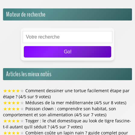
Moteur de recherche
Go!
Articles les mieux notés
★
★
★
★
★
Comment dessiner une tortue facilement étape par
étape ? (4/5 sur 9 votes)
★
★
★
★
★
Méduses de la mer méditerranée (4/5 sur 8 votes)
★
★
★
★
★
Poisson clown : comprendre son habitat, son
comportement et son alimentation (4/5 sur 7 votes)
★
★
★
★
★
Toyger : le chat domestique au look de tigre fascine-
t-il autant qu’il séduit ? (4/5 sur 7 votes)
★
★
★
★
★
Combien coûte un lapin nain ? guide complet pour