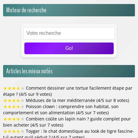
Moteur de recherche
Go!
Articles les mieux notés
★
★
★
★
★
Comment dessiner une tortue facilement étape par
étape ? (4/5 sur 9 votes)
★
★
★
★
★
Méduses de la mer méditerranée (4/5 sur 8 votes)
★
★
★
★
★
Poisson clown : comprendre son habitat, son
comportement et son alimentation (4/5 sur 7 votes)
★
★
★
★
★
Combien coûte un lapin nain ? guide complet pour
bien acheter (4/5 sur 7 votes)
★
★
★
★
★
Toyger : le chat domestique au look de tigre fascine-
t-il autant qu’il séduit ? (4/5 sur 7 votes)