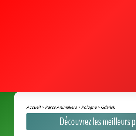
Accueil
>
Parcs Animaliers
>
Pologne
>
Gdańsk
Découvrez les meilleurs