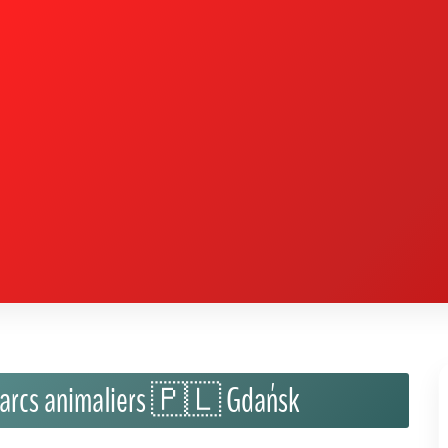
 parcs animaliers 🇵🇱 Gdańsk