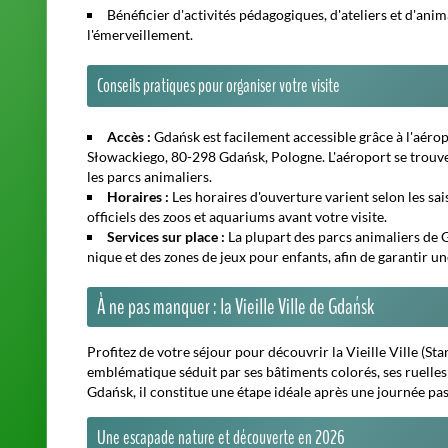
Bénéficier d'activités pédagogiques, d'ateliers et d'anim
l'émerveillement.
Conseils pratiques pour organiser votre visite
Accès :
Gdańsk est facilement accessible grâce à l'aéro
Słowackiego, 80-298 Gdańsk, Pologne. L'aéroport se trouve à
les parcs animaliers.
Horaires :
Les horaires d'ouverture varient selon les sai
officiels des zoos et aquariums avant votre visite.
Services sur place :
La plupart des parcs animaliers de 
nique et des zones de jeux pour enfants, afin de garantir un
À ne pas manquer : la Vieille Ville de Gdańsk
Profitez de votre séjour pour découvrir la
Vieille Ville
(Sta
emblématique séduit par ses bâtiments colorés, ses ruelle
Gdańsk, il constitue une étape idéale après une journée pa
Une escapade nature et découverte en 2026