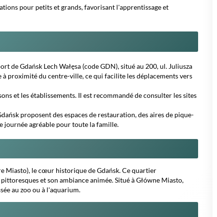
ations pour petits et grands, favorisant l'apprentissage et
port de Gdańsk Lech Wałęsa (code GDN), situé au 200, ul. Juliusza
 proximité du centre-ville, ce qui facilite les déplacements vers
sons et les établissements. Il est recommandé de consulter les sites
Gdańsk proposent des espaces de restauration, des aires de pique-
e journée agréable pour toute la famille.
re Miasto), le cœur historique de Gdańsk. Ce quartier
s pittoresques et son ambiance animée. Situé à Główne Miasto,
ssée au zoo ou à l'aquarium.