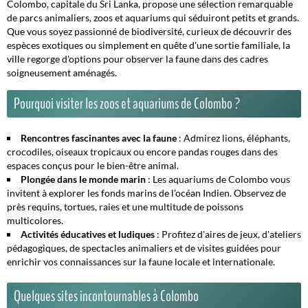
Colombo, capitale du Sri Lanka, propose une sélection remarquable
de
parcs animaliers
,
zoos
et
aquariums
qui séduiront petits et grands.
Que vous soyez passionné de biodiversité, curieux de découvrir des
espèces exotiques ou simplement en quête d'une sortie familiale, la
ville regorge d'options pour observer la faune dans des cadres
soigneusement aménagés.
Pourquoi visiter les zoos et aquariums de Colombo ?
Rencontres fascinantes avec la faune
: Admirez lions, éléphants,
crocodiles, oiseaux tropicaux ou encore pandas rouges dans des
espaces conçus pour le bien-être animal.
Plongée dans le monde marin
: Les aquariums de Colombo vous
invitent à explorer les fonds marins de l'océan Indien. Observez de
près requins, tortues, raies et une multitude de poissons
multicolores.
Activités éducatives et ludiques
: Profitez d'aires de jeux, d'ateliers
pédagogiques, de spectacles animaliers et de visites guidées pour
enrichir vos connaissances sur la faune locale et internationale.
Quelques sites incontournables à Colombo