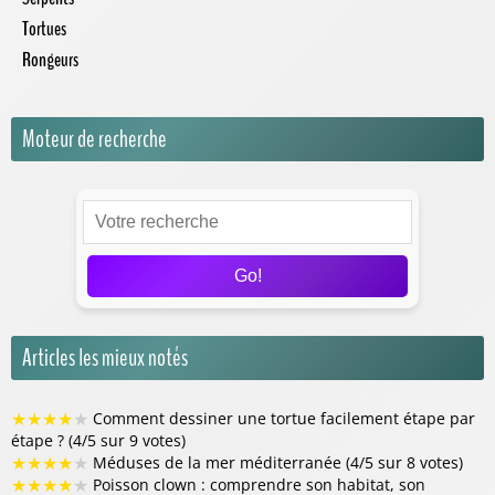
Tortues
Rongeurs
Moteur de recherche
Go!
Articles les mieux notés
★
★
★
★
★
Comment dessiner une tortue facilement étape par
étape ? (4/5 sur 9 votes)
★
★
★
★
★
Méduses de la mer méditerranée (4/5 sur 8 votes)
★
★
★
★
★
Poisson clown : comprendre son habitat, son