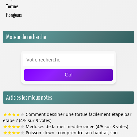
Tortues
Rongeurs
Moteur de recherche
Go!
Articles les mieux notés
★
★
★
★
★
Comment dessiner une tortue facilement étape par
étape ? (4/5 sur 9 votes)
★
★
★
★
★
Méduses de la mer méditerranée (4/5 sur 8 votes)
★
★
★
★
★
Poisson clown : comprendre son habitat, son