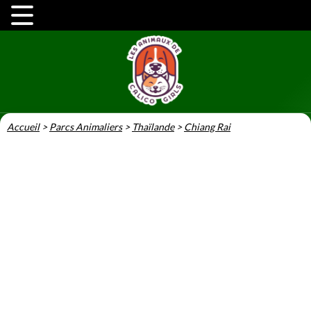
Accueil
>
Parcs Animaliers
>
Thaïlande
>
Chiang Rai