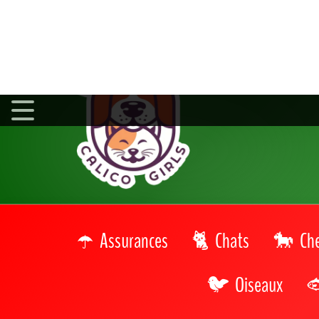
Assurances
Chats
Ch
Oiseaux