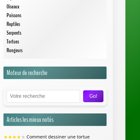
Oiseaux
Poissons
Reptiles
Serpents
Tortues
Rongeurs
Moteur de recherche
Go!
Articles les mieux notés
★
★
★
★
★
Comment dessiner une tortue