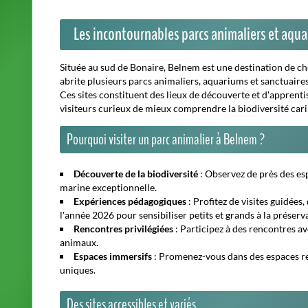
Les incontournables parcs animaliers et aqu
Située au sud de Bonaire, Belnem est une destination de ch
abrite plusieurs parcs animaliers, aquariums et sanctuaires 
Ces sites constituent des lieux de découverte et d'apprentis
visiteurs curieux de mieux comprendre la biodiversité car
Pourquoi visiter un parc animalier à Belnem ?
Découverte de la biodiversité
: Observez de près des es
marine exceptionnelle.
Expériences pédagogiques
: Profitez de visites guidées,
l'année 2026 pour sensibiliser petits et grands à la préser
Rencontres privilégiées
: Participez à des rencontres av
animaux.
Espaces immersifs
: Promenez-vous dans des espaces re
uniques.
Des sites accessibles et variés