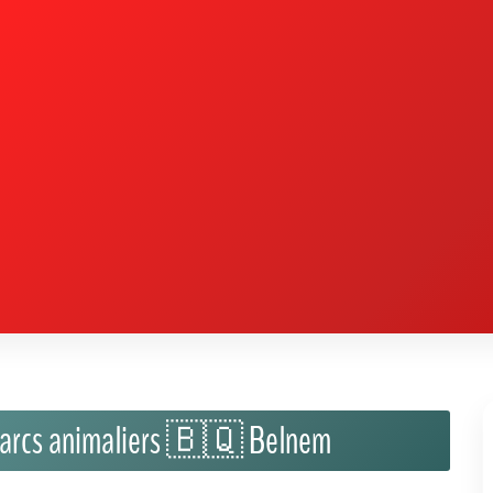
 parcs animaliers 🇧🇶 Belnem