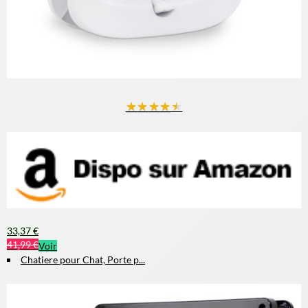
★
★
★
★
★
33,37 €
41,99 €
Voir
Chatiere pour Chat, Porte p...