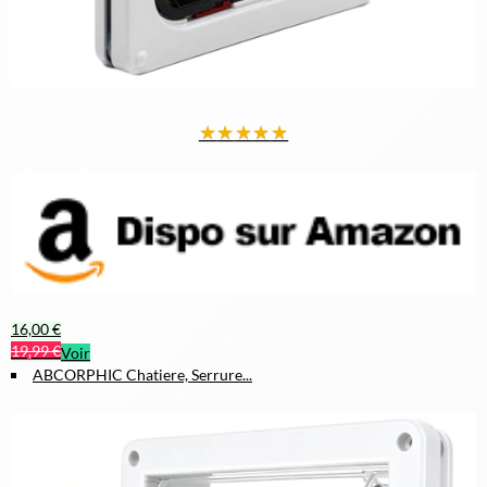
★
★
★
★
★
16,00 €
19,99 €
Voir
ABCORPHIC Chatiere, Serrure...