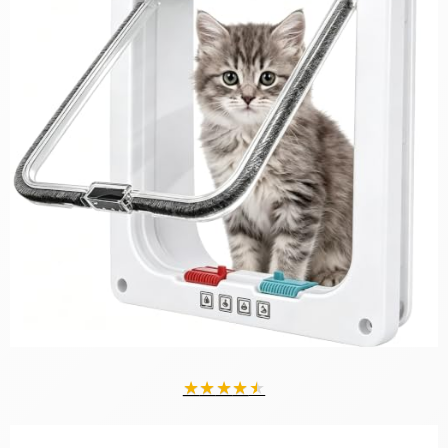
★
★
★
★
★