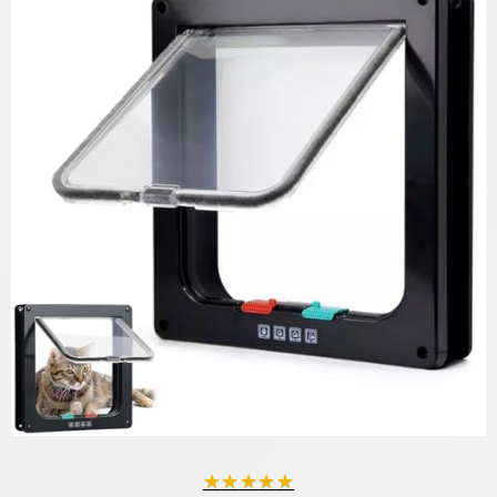
★
★
★
★
★