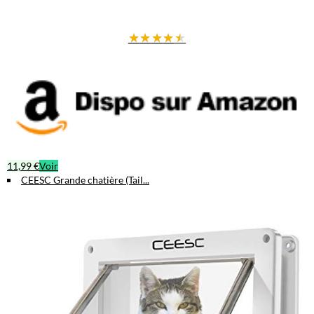
Offrez à votre chat le confort et la liberté qu'il mérite avec la chatière
verrouillable Dépets.
★
★
★
★
★
11,99 €
Voir
CEESC Grande chatière (Tail...