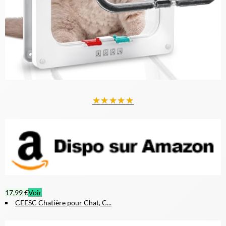
★
★
★
★
★
17,99 €
Voir
CEESC Chatière pour Chat, C...