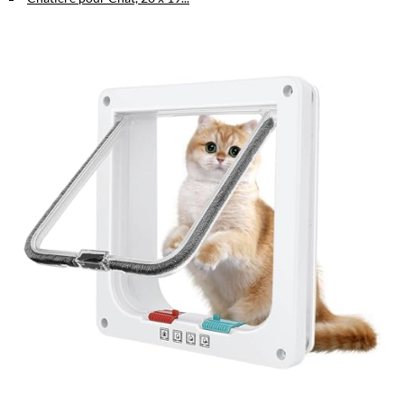
Entrée et sortie :
Liberté totale pour votre animal.
Verrouillage complet :
Sécurisez votre porte quand nécessaire.
Dimensions et Compatibilité
Dimensions extérieures :
23,5 x 25,2 x 5,5 cm (L x H x P)
Ouverture intérieure :
18 x 19 cm (L x H)
Convient aux chats jusqu'à 8 kg et tour de taille inférieur à 60 cm
Installation Simple et Rapide
Grâce aux instructions détaillées fournies, installez facilement la
chatière sur portes, fenêtres ou armoires. Un gain de temps assuré
pour une liberté immédiate.
Qualité et Durabilité
Fabriquée en plastique ABS robuste
Résistante aux intempéries pour usage intérieur et extérieur
Surface lisse, facile à nettoyer