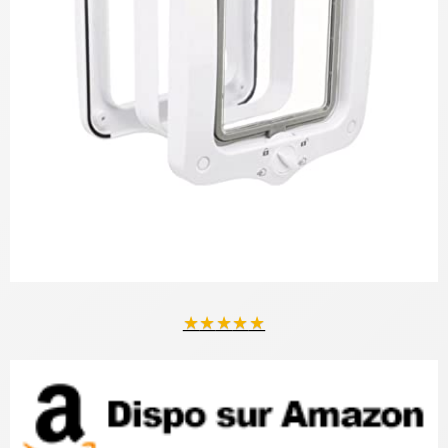
★
★
★
★
★