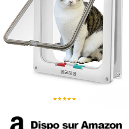
★
★
★
★
★