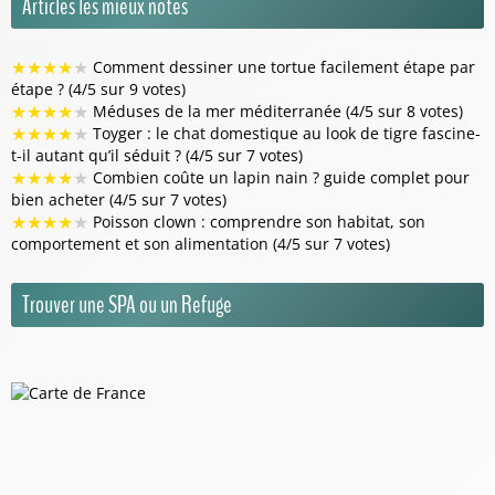
Articles les mieux notés
★
★
★
★
★
Comment dessiner une tortue facilement étape par
étape ? (4/5 sur 9 votes)
★
★
★
★
★
Méduses de la mer méditerranée (4/5 sur 8 votes)
★
★
★
★
★
Toyger : le chat domestique au look de tigre fascine-
t-il autant qu’il séduit ? (4/5 sur 7 votes)
★
★
★
★
★
Combien coûte un lapin nain ? guide complet pour
bien acheter (4/5 sur 7 votes)
★
★
★
★
★
Poisson clown : comprendre son habitat, son
comportement et son alimentation (4/5 sur 7 votes)
Trouver une SPA ou un Refuge