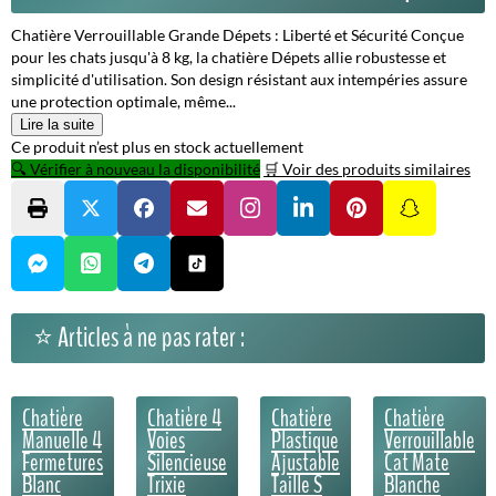
Chatière Verrouillable Grande Dépets : Liberté et Sécurité Conçue
pour les chats jusqu'à 8 kg, la chatière Dépets allie robustesse et
simplicité d'utilisation. Son design résistant aux intempéries assure
une protection optimale, même...
Lire la suite
Ce produit n’est plus en stock actuellement
🔍 Vérifier à nouveau la disponibilité
🛒 Voir des produits similaires
⭐ Articles à ne pas rater :
Chatière
Chatière 4
Chatière
Chatière
Manuelle 4
Voies
Plastique
Verrouillable
Fermetures
Silencieuse
Ajustable
Cat Mate
Blanc
Trixie
Taille S
Blanche