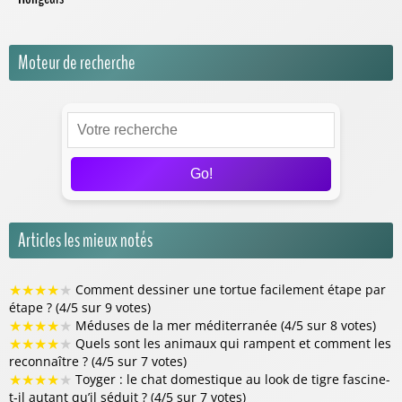
Moteur de recherche
Go!
Articles les mieux notés
★
★
★
★
★
Comment dessiner une tortue facilement étape par
étape ? (4/5 sur 9 votes)
★
★
★
★
★
Méduses de la mer méditerranée (4/5 sur 8 votes)
★
★
★
★
★
Quels sont les animaux qui rampent et comment les
reconnaître ? (4/5 sur 7 votes)
★
★
★
★
★
Toyger : le chat domestique au look de tigre fascine-
t-il autant qu’il séduit ? (4/5 sur 7 votes)