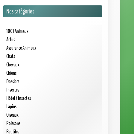
Oiseaux
Poissons
Reptiles
Serpents
Tortues
Rongeurs
Moteur de recherche
Go!
Articles les mieux notés
★
★
★
★
★
Comment dessiner une tortue