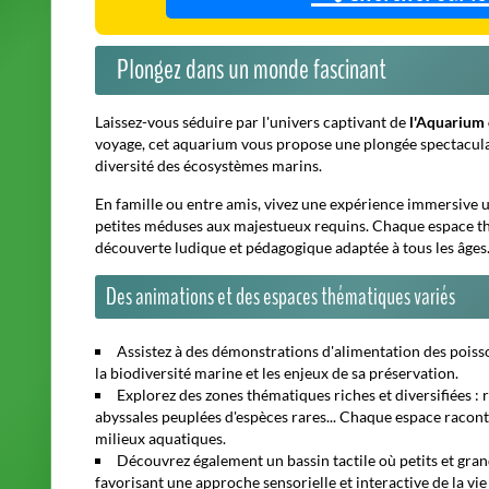
abyssales peuplées d'espèces rares... Chaque espace racont
milieux aquatiques.
Découvrez également un bassin tactile où petits et gra
favorisant une approche sensorielle et interactive de la vi
Bénéficiez de conseils pratiques pour réserver vos billet
visite accessible à tous.
Un engagement fort pour la protection des océans
L'Aquarium de Paris ne se limite pas à l'exploration et à la d
protection des océans et des espèces menacées. À travers d
pédagogiques, l'établissement encourage tous les visiteur
préservation du milieu marin.
Les équipes de l'aquarium collaborent également avec des
contribuer à la conservation des espèces et à la restauratio
Informations pratiques pour préparer votre visite en 2
Horaires :
L'aquarium est ouvert toute l'année, y compris
saison.