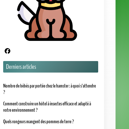
votre environnement ?
Quels rongeurs mangent des pommes de terre ?
Nos catégories
1001 Animaux
Actus
Assurance Animaux
Chats
Chevaux
Chiens
Dossiers
Insectes
Hôtel à Insectes
Lapins