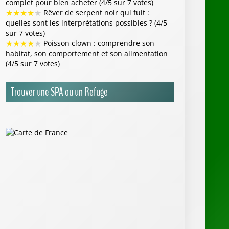
Annuaire Animalier
Aquarium
Parcs Animaliers
Refuges SPA
Zoo
Flash Info
Au milieu des poissons, une sirène à l'aquarium
de Paris - France 3 Régions
Les plus beaux aquariums à découvrir à Paris et
en Île-de-France - Paris ZigZag
La sortie du jour: L'exposition "Fabrique des