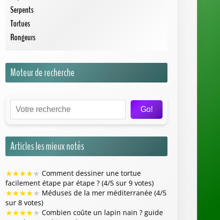
facilement étape par étape ? (4/5 sur 9 votes)
★
★
★
★
★
Méduses de la mer méditerranée (4/5
sur 8 votes)
★
★
★
★
★
Combien coûte un lapin nain ? guide
complet pour bien acheter (4/5 sur 7 votes)
★
★
★
★
★
Rêver de serpent noir qui fuit :
quelles sont les interprétations possibles ? (4/5
sur 7 votes)
★
★
★
★
★
Poisson clown : comprendre son
habitat, son comportement et son alimentation
(4/5 sur 7 votes)
Trouver une SPA ou un Refuge