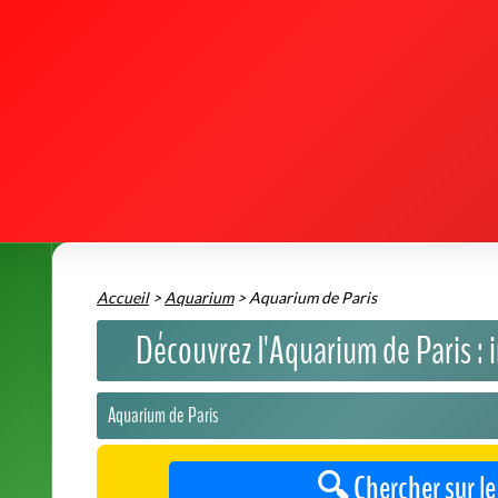
Aquarium de Paris
🔍 Chercher sur le
Plongez dans un monde fascinant
Laissez-vous séduire par l'univers captivant de
l'Aquarium 
voyage, cet aquarium vous propose une plongée spectaculaire
diversité des écosystèmes marins.
En famille ou entre amis
, vivez une expérience immersive u
petites méduses aux majestueux requins. Chaque espace th
découverte ludique et pédagogique adaptée à tous les âges
Des animations et des espaces thématiques variés
Assistez à des démonstrations d'alimentation des poiss
la biodiversité marine et les enjeux de sa préservation.
Explorez des zones thématiques riches et diversifiées :