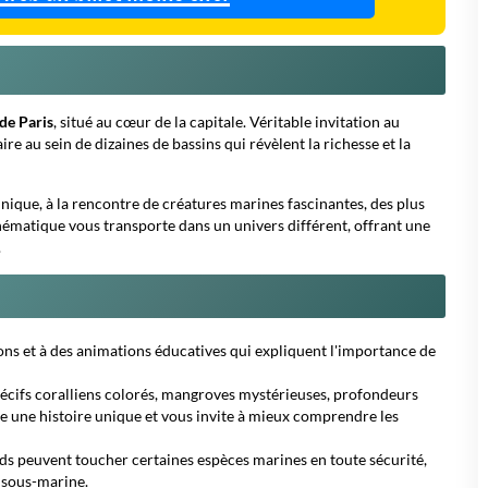
e une histoire unique et vous invite à mieux comprendre les
nds peuvent toucher certaines espèces marines en toute sécurité,
e sous-marine.
s à moindre coût et profitez d'offres exclusives qui rendent la
écouverte. Il joue un rôle actif dans la sensibilisation à la
es expositions temporaires, des conférences et des ateliers
s à adopter des comportements responsables et à s'engager pour la
 centres de recherche et des associations environnementales pour
n des habitats naturels.
026
 les week-ends et jours fériés, avec des horaires adaptés selon la