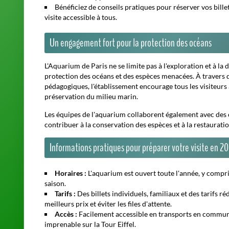
Tarifs :
Des billets individuels, familiaux et des tarifs r
meilleurs prix et éviter les files d'attente.
Accès :
Facilement accessible en transports en commun,
imprenable sur la Tour Eiffel.
Accessibilité :
L'établissement est accessible aux person
familles avec enfants.
Planifiez votre visite en 2026
pour vivre des moments inoub
Que vous soyez passionné de nature, curieux ou simplement
une expérience enrichissante au cœur du monde marin.