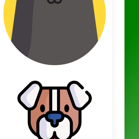
Partager sur Facebook
Derniers articles
Nombre de bébés par portée chez le hamster : à quoi s’attendre
?
Comment construire un hôtel à insectes efficace et adapté à