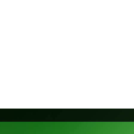
evaux
Chiens
Dinosaures
Ency
Poissons
Reptiles
Rongeurs