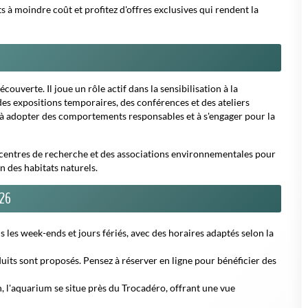
éduits sont proposés. Pensez à réserver en ligne pour bénéficier des
 l'aquarium se situe près du Trocadéro, offrant une vue
nes à mobilité réduite et dispose d'espaces adaptés pour les
liables, mêlant apprentissage, émerveillement et divertissement.
 en quête d'une sortie originale, l'Aquarium de Paris vous promet