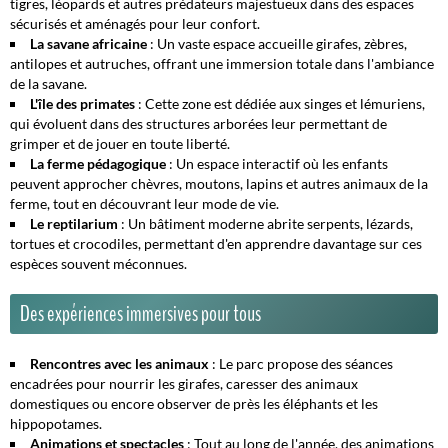
tigres, léopards et autres prédateurs majestueux dans des espaces
sécurisés et aménagés pour leur confort.
La savane africaine
: Un vaste espace accueille girafes, zèbres,
antilopes et autruches, offrant une immersion totale dans l'ambiance
de la savane.
L'île des primates
: Cette zone est dédiée aux singes et lémuriens,
qui évoluent dans des structures arborées leur permettant de
grimper et de jouer en toute liberté.
La ferme pédagogique
: Un espace interactif où les enfants
peuvent approcher chèvres, moutons, lapins et autres animaux de la
ferme, tout en découvrant leur mode de vie.
Le reptilarium
: Un bâtiment moderne abrite serpents, lézards,
tortues et crocodiles, permettant d'en apprendre davantage sur ces
espèces souvent méconnues.
Des expériences immersives pour tous
Rencontres avec les animaux
: Le parc propose des séances
encadrées pour nourrir les girafes, caresser des animaux
domestiques ou encore observer de près les éléphants et les
hippopotames.
Animations et spectacles
: Tout au long de l'année, des animations