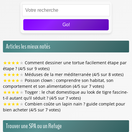
Go!
Articles les mieux notés
★
★
★
★
★
Comment dessiner une tortue facilement étape par
étape ? (4/5 sur 9 votes)
★
★
★
★
★
Méduses de la mer méditerranée (4/5 sur 8 votes)
★
★
★
★
★
Poisson clown : comprendre son habitat, son
comportement et son alimentation (4/5 sur 7 votes)
★
★
★
★
★
Toyger : le chat domestique au look de tigre fascine-
t-il autant qu’il séduit ? (4/5 sur 7 votes)
★
★
★
★
★
Combien coûte un lapin nain ? guide complet pour
bien acheter (4/5 sur 7 votes)
Trouver une SPA ou un Refuge