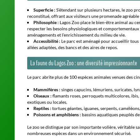
Superficie :
S'étendant sur plusieurs hectares, le zoo p
reconstitué, offrant aux visiteurs une promenade agréable 
Philosophie :
Lagos Zoo place le bien-être animal au ce
respecter les besoins physiologiques et comportementaux de
aménagements et l'enrichissement du milieu de vie.
Accessibilité :
Le parc est aménagé pour accueillir tous 
allées adaptées, des bancs et des aires de repos.
La faune du Lagos Zoo : une diversité impressionnante
Le parc abrite plus de 100 espèces animales venues des cin
Mammifères :
singes capucins, lémuriens, suricates, lyn
Oiseaux :
flamants roses, perroquets multicolores, ibis,
exotiques ou locales.
Reptiles :
tortues géantes, iguanes, serpents, caméléons,
Poissons et amphibiens :
bassins aquatiques peuplés de c
Le zoo se distingue par son importante volière, véritable sa
nombreuses espèces dans un environnement sécurisé.