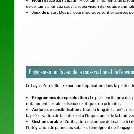
Nourrissage participatif :
À certains moments de la journ
de certains animaux sous la supervision de l'équipe animali
Jeux de piste :
Des parcours ludiques sont organisés pou
Engagement en faveur de la conservation et de l'envi
Le Lagos Zoo s'illustre par son implication dans la protecti
Programmes de reproduction :
Le parc participe à des
notamment certains oiseaux exotiques ou primates.
Actions de sensibilisation :
Tout au long de l'année, des
la préservation de la nature et à l'importance de la biodiver
Gestion durable :
L'utilisation raisonnée de l'eau, le tri
l'intégration de panneaux solaires témoignent de l'engage