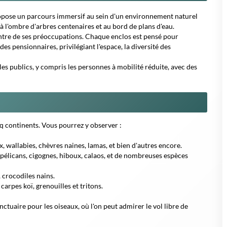
ropose un parcours immersif au sein d'un environnement naturel
à l'ombre d'arbres centenaires et au bord de plans d'eau.
ntre de ses préoccupations. Chaque enclos est pensé pour
s pensionnaires, privilégiant l'espace, la diversité des
les publics, y compris les personnes à mobilité réduite, avec des
q continents. Vous pourrez y observer :
x, wallabies, chèvres naines, lamas, et bien d'autres encore.
 pélicans, cigognes, hiboux, calaos, et de nombreuses espèces
 crocodiles nains.
arpes koï, grenouilles et tritons.
nctuaire pour les oiseaux, où l'on peut admirer le vol libre de