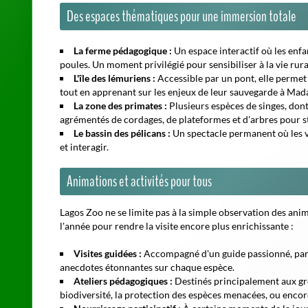
Des espaces thématiques pour une immersion totale
La ferme pédagogique :
Un espace interactif où les enf
poules. Un moment privilégié pour sensibiliser à la vie ru
L'île des lémuriens :
Accessible par un pont, elle permet
tout en apprenant sur les enjeux de leur sauvegarde à Mad
La zone des primates :
Plusieurs espèces de singes, dont
agrémentés de cordages, de plateformes et d'arbres pour sti
Le bassin des pélicans :
Un spectacle permanent où les v
et interagir.
Animations et activités pour tous
Lagos Zoo ne se limite pas à la simple observation des an
l'année pour rendre la visite encore plus enrichissante :
Visites guidées :
Accompagné d'un guide passionné, parte
anecdotes étonnantes sur chaque espèce.
Ateliers pédagogiques :
Destinés principalement aux gro
biodiversité, la protection des espèces menacées, ou encor