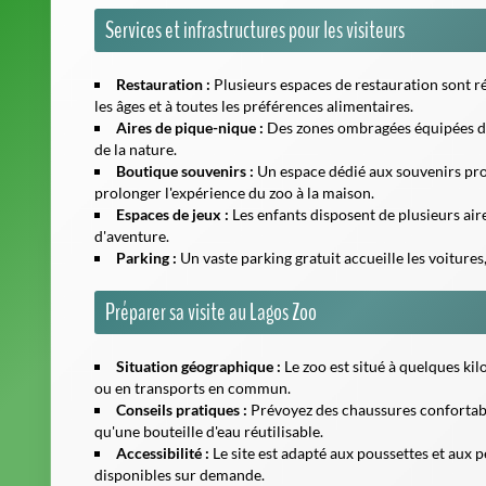
Services et infrastructures pour les visiteurs
Restauration :
Plusieurs espaces de restauration sont ré
les âges et à toutes les préférences alimentaires.
Aires de pique-nique :
Des zones ombragées équipées de t
de la nature.
Boutique souvenirs :
Un espace dédié aux souvenirs prop
prolonger l'expérience du zoo à la maison.
Espaces de jeux :
Les enfants disposent de plusieurs air
d'aventure.
Parking :
Un vaste parking gratuit accueille les voitures,
Préparer sa visite au Lagos Zoo
Situation géographique :
Le zoo est situé à quelques kil
ou en transports en commun.
Conseils pratiques :
Prévoyez des chaussures confortable
qu'une bouteille d'eau réutilisable.
Accessibilité :
Le site est adapté aux poussettes et aux p
disponibles sur demande.