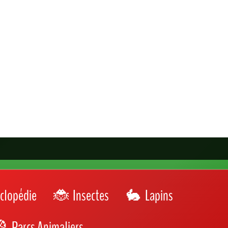
clopédie
Insectes
Lapins
Parcs Animaliers