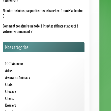
?
Comment construire un hôtel à insectes efficace et adapté à
votre environnement ?
Nos catégories
1001 Animaux
Actus
Assurance Animaux
Chats
Chevaux
Chiens
Dossiers
Insectes
Hôtel à Insectes