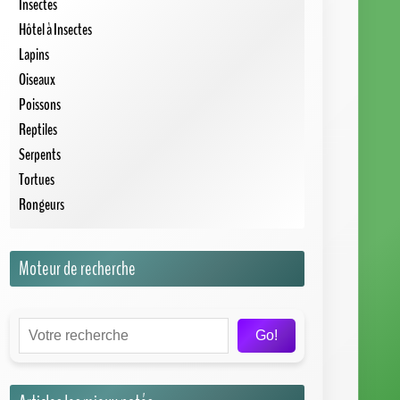
Lapins
Oiseaux
Poissons
Reptiles
Serpents
Tortues
Rongeurs
Moteur de recherche
Go!
Articles les mieux notés