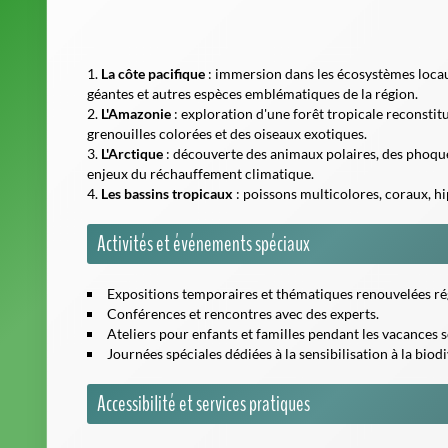
La côte pacifique
: immersion dans les écosystèmes locau
géantes et autres espèces emblématiques de la région.
L'Amazonie
: exploration d'une forêt tropicale reconstit
grenouilles colorées et des oiseaux exotiques.
L'Arctique
: découverte des animaux polaires, des phoques,
enjeux du réchauffement climatique.
Les bassins tropicaux
: poissons multicolores, coraux, h
Activités et événements spéciaux
Expositions temporaires et thématiques renouvelées ré
Conférences et rencontres avec des experts.
Ateliers pour enfants et familles pendant les vacances s
Journées spéciales dédiées à la sensibilisation à la biodi
Accessibilité et services pratiques
Des parkings sont disponibles à proximité immédiate du
Transports en commun facilement accessibles.
Consignes pour les bagages et poussettes.