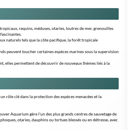
tropicaux, requins, méduses, otaries, loutres de mer, grenouilles
 fascinantes.
eux naturels tels que la côte pacifique, la forêt tropicale
rands peuvent toucher certaines espèces marines sous la supervision
t, elles permettent de découvrir de nouveaux thèmes liés à la
e un rôle clé dans la protection des espèces menacées et la
ouver Aquarium gère l'un des plus grands centres de sauvetage de
hoques, otaries, dauphins ou tortues blessés ou en détresse, avec
ient le comportement animal, la santé des océans, l'impact des
une marine.
ateliers et conférences sont organisés pour sensibiliser les