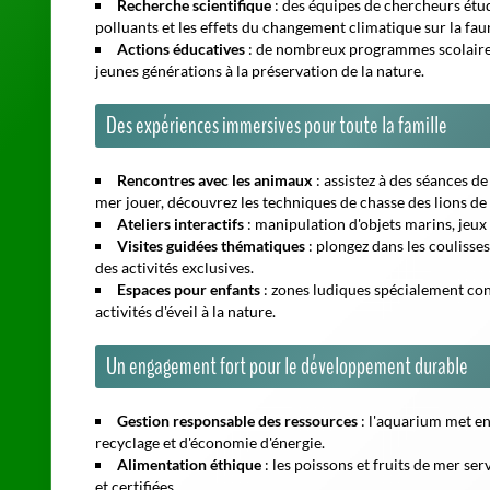
jeunes générations à la préservation de la nature.
Des expériences immersives pour toute la famille
Rencontres avec les animaux
: assistez à des séances d
mer jouer, découvrez les techniques de chasse des lions d
Ateliers interactifs
: manipulation d'objets marins, jeux
Visites guidées thématiques
: plongez dans les coulisses
des activités exclusives.
Espaces pour enfants
: zones ludiques spécialement conç
activités d'éveil à la nature.
Un engagement fort pour le développement durable
Gestion responsable des ressources
: l'aquarium met en
recyclage et d'économie d'énergie.
Alimentation éthique
: les poissons et fruits de mer ser
et certifiées.
Soutien aux communautés locales
: partenariat avec de
traditionnels et promouvoir la protection des milieux natu