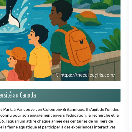
versité au Canada
y Park, à Vancouver, en Colombie-Britannique. Il s'agit de l'un des
onnu pour son engagement envers l'éducation, la recherche et la
6, l'aquarium attire chaque année des centaines de milliers de
e la faune aquatique et participer à des expériences interactives