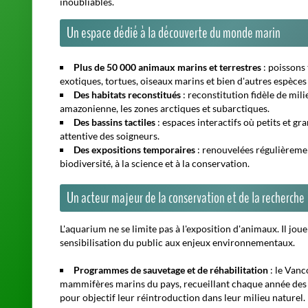
Un espace dédié à la découverte du monde marin
Plus de 50 000 animaux marins et terrestres
: poissons 
exotiques, tortues, oiseaux marins et bien d'autres espèces
Des habitats reconstitués
: reconstitution fidèle de mili
amazonienne, les zones arctiques et subarctiques.
Des bassins tactiles
: espaces interactifs où petits et g
attentive des soigneurs.
Des expositions temporaires
: renouvelées régulièremen
biodiversité, à la science et à la conservation.
Un acteur majeur de la conservation et de la recherche
L'aquarium ne se limite pas à l'exposition d'animaux. Il jou
sensibilisation du public aux enjeux environnementaux.
Programmes de sauvetage et de réhabilitation
: le Vanc
mammifères marins du pays, recueillant chaque année des p
pour objectif leur réintroduction dans leur milieu naturel.
Recherche scientifique
: des équipes de chercheurs étud
polluants et les effets du changement climatique sur la fa
Actions éducatives
: de nombreux programmes scolaires, 