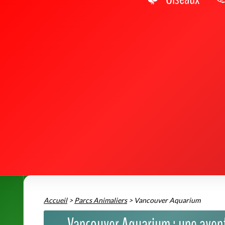
Accueil
>
Parcs Animaliers
>
Vancouver Aquarium
Vancouver Aquarium : une avent