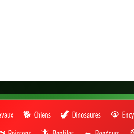
evaux
Chiens
Dinosaures
Ency
Poissons
Reptiles
Rongeurs