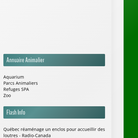
Annuaire Animalier
Aquarium
Parcs Animaliers
Refuges SPA
Zoo
Flash Info
Québec réaménage un enclos pour accueillir des
loutres - Radio-Canada
Naissance exceptionnelle d'un bébé béluga à
l'aquarium de Vancouver en 1981 - ina.fr