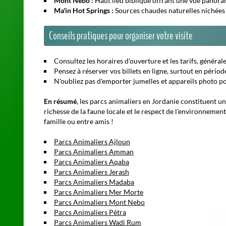
Mont Nébo :
Haut lieu biblique offrant une vue panoram
Ma'in Hot Springs :
Sources chaudes naturelles nichées 
Conseils pratiques pour organiser votre visite
Pensez à réserver vos billets en ligne, surtout en périod
N'oubliez pas d'emporter jumelles et appareils photo po
En résumé
, les parcs animaliers en Jordanie constituent un
richesse de la faune locale et le respect de l'environnement
famille ou entre amis !
Parcs Animaliers Ajloun
Parcs Animaliers Amman
Parcs Animaliers Aqaba
Parcs Animaliers Jerash
Parcs Animaliers Madaba
Parcs Animaliers Mer Morte
Parcs Animaliers Mont Nebo
Parcs Animaliers Pétra
Parcs Animaliers Wadi Rum