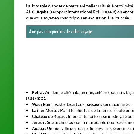
La Jordanie dispose de parcs animaliers situés à proximit
Alia),
Aqaba
(aéroport international Roi Hussein) ou enco
que vous soyez en road trip ou en excursion à la journée.
À ne pas manquer lors de votre voyage
Pétra :
Ancienne cité nabatéenne, célèbre pour ses façad
l'UNESCO.
Wadi Rum :
Vaste désert aux paysages spectaculaires, i
La mer Morte :
Point le plus bas de la Terre, réputé pou
Château de Karak :
Imposante forteresse médiévale qui d
Jerash :
Site archéologique remarquable pour ses ruine
Aqaba :
Unique ville portuaire du pays, prisée pour ses 