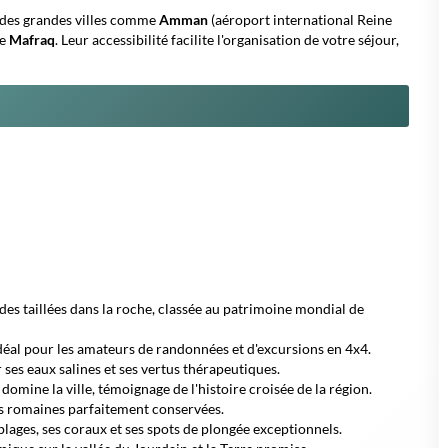
é des grandes villes comme
Amman
(aéroport international Reine
re
Mafraq
. Leur accessibilité facilite l'organisation de votre séjour,
es taillées dans la roche, classée au patrimoine mondial de
déal pour les amateurs de randonnées et d'excursions en 4x4.
r ses eaux salines et ses vertus thérapeutiques.
omine la ville, témoignage de l'histoire croisée de la région.
s romaines parfaitement conservées.
plages, ses coraux et ses spots de plongée exceptionnels.