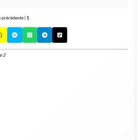
e précédente
|
1
e 2