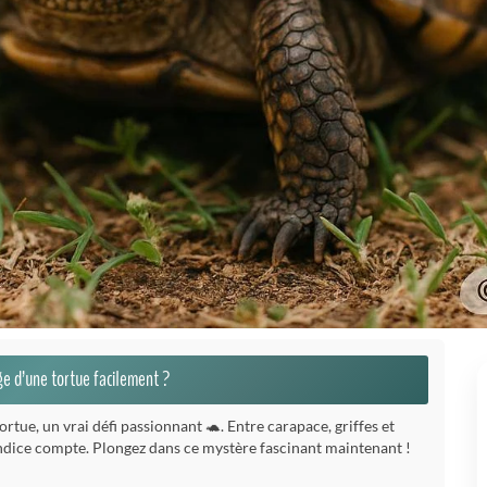
e d’une tortue facilement ?
rtue, un vrai défi passionnant 🐢. Entre carapace, griffes et
dice compte. Plongez dans ce mystère fascinant maintenant !