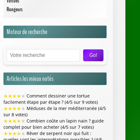
Tortues
Rongeurs
Moteur de recherche
Go!
Articles les mieux notés
★
★
★
★
★
Comment dessiner une tortue
facilement étape par étape ? (4/5 sur 9 votes)
★
★
★
★
★
Méduses de la mer méditerranée (4/5
sur 8 votes)
★
★
★
★
★
Combien coûte un lapin nain ? guide
complet pour bien acheter (4/5 sur 7 votes)
★
★
★
★
★
Rêver de serpent noir qui fuit :
quelles sont les interprétations possibles ? (4/5