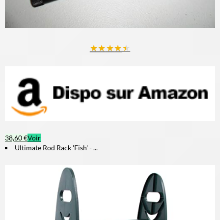
★
★
★
★
★
38,60 €
Voir
Ultimate Rod Rack 'Fish' - ...