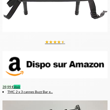
★
★
★
★
★
39,99 €
Voir
TMC 2 x 3 cannes Buzz Bar e...