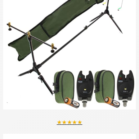
★
★
★
★
★