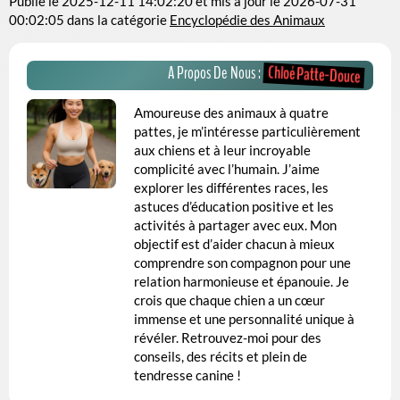
Publié le
2025-12-11 14:02:20
et mis à jour le
2026-07-31
00:02:05
dans la catégorie
Encyclopédie des Animaux
Chloé Patte-Douce
A Propos De Nous :
Amoureuse des animaux à quatre
pattes, je m’intéresse particulièrement
aux chiens et à leur incroyable
complicité avec l’humain. J’aime
explorer les différentes races, les
astuces d’éducation positive et les
activités à partager avec eux. Mon
objectif est d’aider chacun à mieux
comprendre son compagnon pour une
relation harmonieuse et épanouie. Je
crois que chaque chien a un cœur
immense et une personnalité unique à
révéler. Retrouvez-moi pour des
conseils, des récits et plein de
tendresse canine !