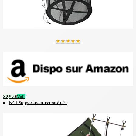
★
★
★
★
★
39,99 €
Voir
NGT Support pour canne à pê...