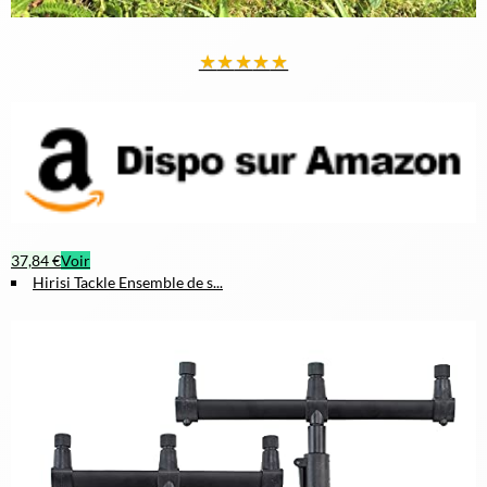
★
★
★
★
★
37,84 €
Voir
Hirisi Tackle Ensemble de s...