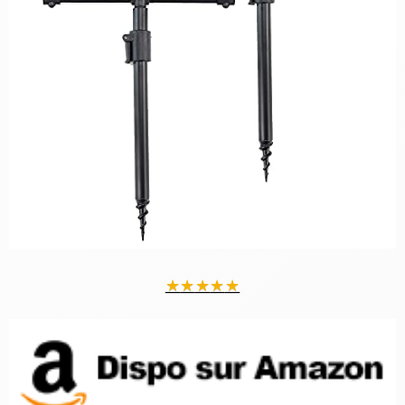
★
★
★
★
★