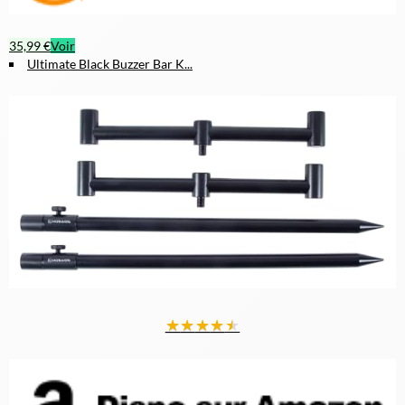
35,99 €
Voir
Ultimate Black Buzzer Bar K...
★
★
★
★
★