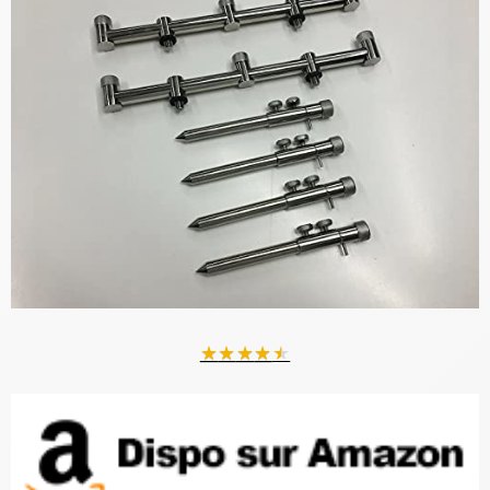
★
★
★
★
★