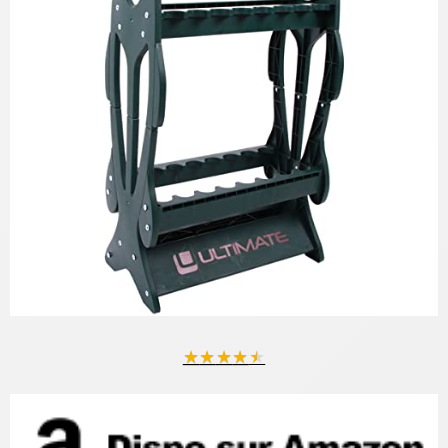
★
★
★
★
★