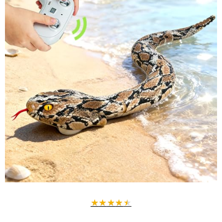
★
★
★
★
★