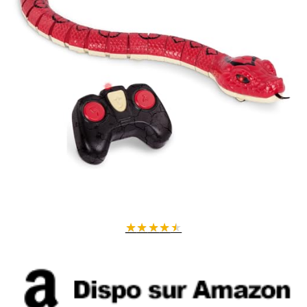
★
★
★
★
★