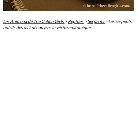
Les Animaux de The Calico Girls
>
Reptiles
>
Serpents
>
Les serpents
ont-ils des os ? découvrez la vérité anatomique