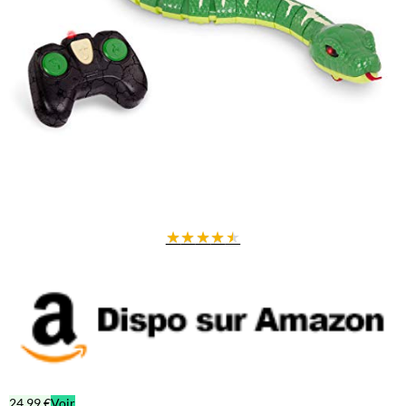
★
★
★
★
★
24,99 €
Voir