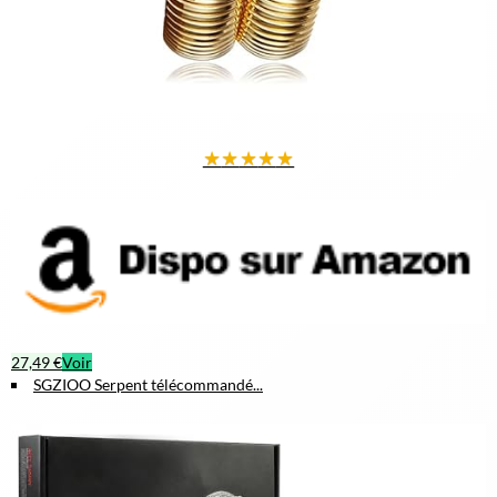
★
★
★
★
★
27,49 €
Voir
SGZIOO Serpent télécommandé...