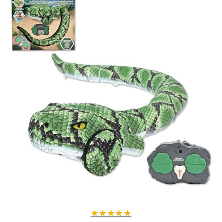
★
★
★
★
★