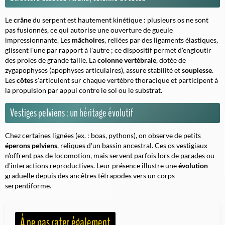
Le
crâne
du serpent est hautement
kinétique
: plusieurs os ne sont
pas fusionnés, ce qui autorise une ouverture de gueule
impressionnante. Les
mâchoires
, reliées par des ligaments élastiques,
glissent l'une par rapport à l'autre ; ce dispositif permet d'engloutir
des proies de grande taille. La
colonne vertébrale
, dotée de
zygapophyses
(apophyses articulaires), assure stabilité et
souplesse
.
Les
côtes
s'articulent sur chaque vertèbre thoracique et participent à
la propulsion par appui contre le sol ou le substrat.
Vestiges pelviens : un héritage évolutif
Chez certaines lignées (ex. : boas, pythons), on observe de petits
éperons pelviens
, reliques d'un bassin ancestral. Ces os vestigiaux
n'offrent pas de locomotion, mais servent parfois lors de
parades
ou
d'interactions reproductives. Leur présence illustre une
évolution
graduelle depuis des ancêtres tétrapodes vers un corps
serpentiforme.
À ne pas rater également