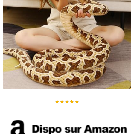
★
★
★
★
★