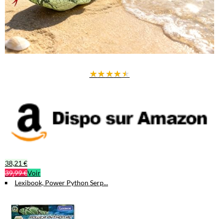
★
★
★
★
★
38,21 €
39,99 €
Voir
Lexibook, Power Python Serp...