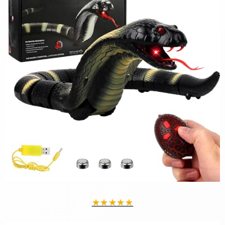
★
★
★
★
★