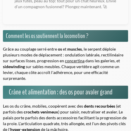
jeux futés, peau au top: tout pour un chat heureux. Envie
d'un compagnon fusionnel? Plongez maintenant. 🚀
Comment les os soutiennent la locomotion ?
Grâce au couplage serré entre
os
et
muscles
, le serpent déploie
plusieurs modes de déplacement : ondulation latérale,
rectilinéaire
sur surfaces lisses, progression en
concertina
dans les galeries, et
sidewinding
sur sables meubles. Chaque vertèbre agit comme un
levier, chaque côte accroît l'adhérence, pour une efficacité
surprenante.
Crâne et alimentation : des os pour avaler grand
Les os du crâne, mobiles, coopèrent avec des
dents recourbées
(et
parfois des
crochets venimeux
) pour saisir, neutraliser et avaler. Le
palais porte parfois des dents accessoires facilitant la
progression
de
la proie. L'articulation quadrate, très allongée, est l'un des pivots clés
de l'
hyper-extension
de la mâchoire.