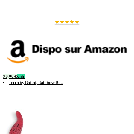
★
★
★
★
★
29,99 €
Voir
Terra by Battat, Rainbow Bo...