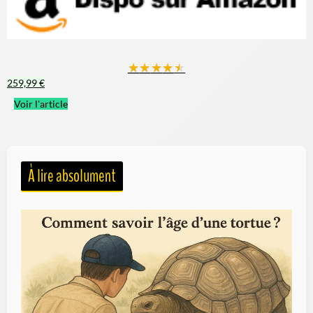
★
★
★
★
★
259,99 €
Voir l'article
À lire absolument